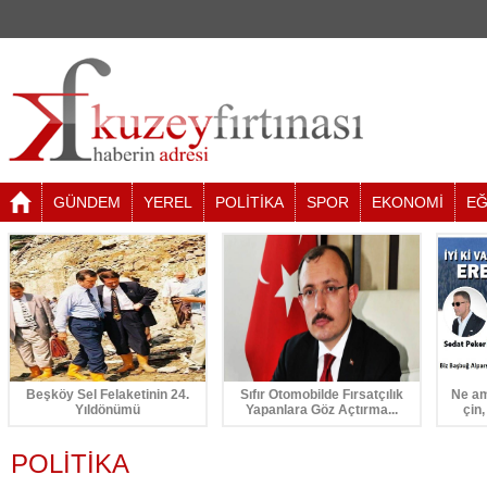
GÜNDEM
YEREL
POLİTİKA
SPOR
EKONOMİ
EĞ
Beşköy Sel Felaketinin 24.
Sıfır Otomobilde Fırsatçılık
Ne am
Yıldönümü
Yapanlara Göz Açtırma...
çin,
POLİTİKA