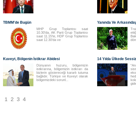
TBMM'de Bugün
Yanında Ve Arkasınday
MHP Grup Toplantısı saat
Tr
10.30'da, AK Parti Grup Toplantısı
ett
saat 11.15'te, HDP Grup Toplantısı
Ba
saat 12.30'da ve
dön
Kuveyt, Bölgenin İstikrar Abidesi
14 Yılda Ülkede Sessi
Dünyanın huzuru, bölgemizin
“An
istikrarına, bölgemizin istikrarı da
sis
bizlerin göstereceği kararlı tutuma
ek
bağlıdır. Türkiye ve Kuveyt olarak
he
bölgemizdeki sorunl...
kol
gide
1
2
3
4