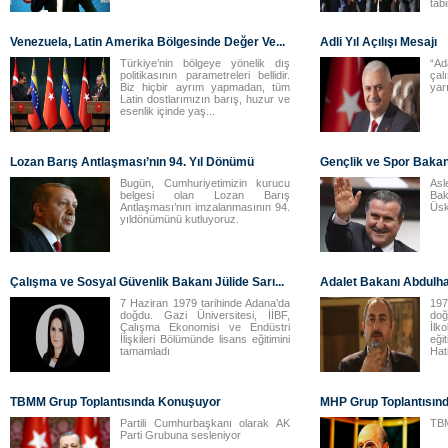
tabi
Venezuela, Latin Amerika Bölgesinde Değer Ve...
Adli Yıl Açılışı Mesajı
Türkiye’nin bölgeye yönelik dış
“Ad
politikasının parametreleri bellidir.
ça
Biz hiçbir ayrım yapmadan, tüm
yarı
Latin dostlarımızın barış, huzur ve
esenlik içinde yaş...
Lozan Barış Antlaşması’nın 94. Yıl Dönümü
Gençlik ve Spor Baka
Bugün, Cumhuriyetimizin kurucu
Asl
belgesi olan Lozan Barış
Bak
Antlaşması’nın imzalanmasının 94.
Üsk
yıldönümünü kutluyoruz.
Çalışma ve Sosyal Güvenlik Bakanı Jülide Sarı...
Adalet Bakanı Abdulha
7 Haziran 1979 tarihinde Adana’da
197
doğdu. Gazi Üniversitesi, İİBF,
doğ
Çalışma Ekonomisi ve Endüstri
İl
İlişkileri Bölümünde lisans eğitimini
eği
tamamladı
Hat
TBMM Grup Toplantısında Konuşuyor
MHP Grup Toplantısın
Partili Cumhurbaşkanı olarak AK
TBM
Parti Grubuna sesleniyor