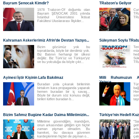
Bayram Şenocak Kimdir?
TRabzon’a Geliyor
1978 Trabzon-Of doğumlu olan
Cum
Bayram ŞENOCAK 2001 yılında
TRa
İstanbul Üniversitesi İktisat
TRa
Fakültesi Uluslararası İlişkiler...
Kahraman Askerlerimiz Afrin’de Destan Yazıyo...
Süleyman Soylu TRabz
Bizim gözümüz yok bu
Te
topraklarda, böyle bir derdimiz yok.
müc
Biz Batının herhangi bir ülkesi
hed
değiliz. Biz Türk’üz ve Türkiye’yiz
Sül
ve bu yolculuğa da böyle çıkt...
TRa
Ayinesi İştir Kişinin Lafa Bakılmaz
Milli Ruhumuzun A
Yetece...
Buradan yola çıkarak birilerinin
Tür
birtakım kara propaganda yaparak
bağ
hemen buradan bir iç savaş...
Her
Böyle bir durum söz konusu değil,
sor
birileri lütfen buradan b...
taş
Bizim Safımız Bugüne Kadar Daima Milletimizin...
Türkiye’nin Hedefi Kuz
Milletime güvendiğim, inandığım,
"Sa
onun arkasından gittiğim için hiçbir
ge
zaman pişman olmadım. Bu
ar
hareket, bu davaya güvenen
za
kardeşlerimin hiçbiri de pişman o...
çal