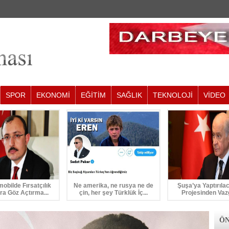
SPOR
EKONOMİ
EĞİTİM
SAĞLIK
TEKNOLOJİ
VİDEO
mobilde Fırsatçılık
Ne amerika, ne rusya ne de
Şuşa’ya Yaptırıla
ra Göz Açtırma...
çin, her şey Türklük İç...
Projesinden Vaz
ÖN