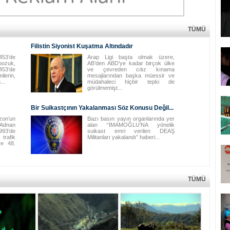
TÜMÜ
Filistin Siyonist Kuşatma Altındadır
453’de
Arap Ligi başta olmak üzere,
bozuk,
AB’den ABD’ye kadar birçok ülke
453’de
ve çevreden cılız kınama
erin,
mesajlarından başka müessir ve
...
müdahaleci hiçbir tepki de
görülmemişt...
Bir Suikastçının Yakalanması Söz Konusu Değil...
on’un
Bazı basın yayın organlarında yer
 Adnan
alan “İMAMOĞLU’NA yönelik
93’de
suikast emri verilen DEAŞ
trafik
Militanları yakalandı” haberi...
ve 48.
TÜMÜ