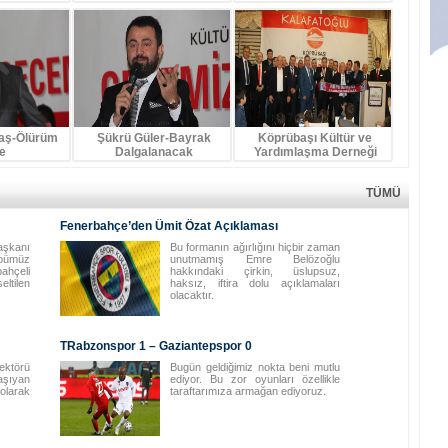
taş-Ölürüm
Şükrü Güler-Bayrak
Köprübaşı Kültür ve
e
Dalgalanacak
Yardımlaşma Derneği
TÜMÜ
Fenerbahçe’den Ümit Özat Açıklaması
şkanı
Bu formanın ağırlığını hiçbir zaman
übümüz
unutmamış Emre Belözoğlu
ahçeli
hakkındaki çirkin, üslupsuz,
ltilen
haksız, iftira dolu açıklamaları
olacaktır.
TRabzonspor 1 – Gaziantepspor 0
ktörü
Bugün geldiğimiz nokta beni mutlu
aşıyan
ediyor. Bu zor oyunları özellikle
olarak
taraftarımıza armağan ediyoruz.