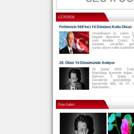
GÜNDEM
Fethimizin 568’inci Yıl Dönümü Kutlu Olsun
Unutulmasın ki, zulüm 1
başladı diyenlerin soyu 
sütü lekelidir. Çünkü 1
karadan yürütülen gemil
surları döven millet kudretinin
28. Ölüm Yıl Dönümünde Anılıyor
20 Şubat 1949 Trabz
Köprübaşı ilçesinde doğan
Kahveci, 5 Şubat 19
Gerede’de geçirdi(ldi)ği 
kazasında öldü. 46. 47. 
Hükümetler...
Foto Galeri