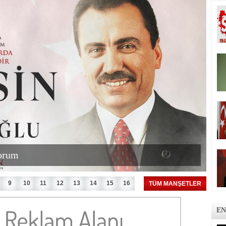
yorum
9
10
11
12
13
14
15
16
TÜM MANŞETLER
EN