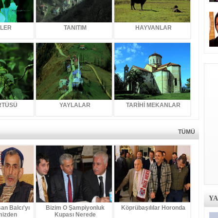
KLER
TANITIM
HAYVANLAR
ÖRTÜSÜ
YAYLALAR
TARİHİ MEKANLAR
TÜMÜ
Y
n Balcı'yı
Bizim O Şampiyonluk
Köprübaşılılar Horonda
mizden
Kupası Nerede