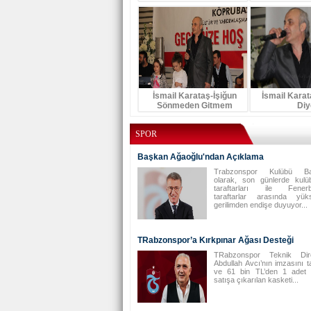
İsmail Karataş-İşiğun
İsmail Kara
Sönmeden Gitmem
Diy
SPOR
Başkan Ağaoğlu'ndan Açıklama
Trabzonspor Kulübü Ba
olarak, son günlerde kul
taraftarları ile Fenerb
taraftarlar arasında yükse
gerilimden endişe duyuyor...
TRabzonspor’a Kırkpınar Ağası Desteği
TRabzonspor Teknik Dire
Abdullah Avcı’nın imzasını t
ve 61 bin TL’den 1 adet 
satışa çıkarılan kasketi...