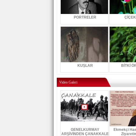
PORTRELER
ÇİÇE
KUŞLAR
BİTKİ 
Video Galeri
GENELKURMAY
Ekmekçi Hasa
ARŞİVİNDEN ÇANAKKALE
Ziyareti