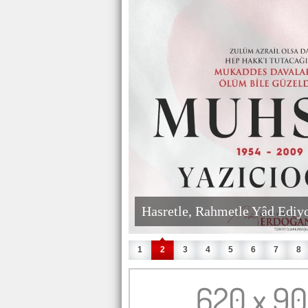
Hasretle, Rahmetle Yâd Edi
1
2
3
4
5
6
7
8