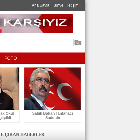
Ana Sayfa
Künye
İletişim
FOTO
cak Okul
Sabık Bakan Tantanacı
geçildi
Sadettin
E ÇIKAN HABERLER