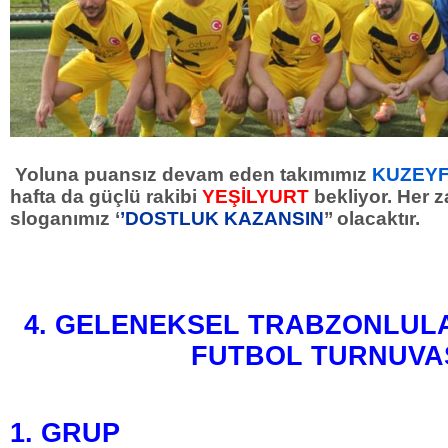
Yoluna puansız devam eden takımımız
KUZEYF
hafta da güçlü rakibi
YEŞİLYURT
bekliyor. Her 
sloganımız ‘
’DOSTLUK KAZANSIN
’’ olacaktır.
4. GELENEKSEL TRABZONLU
FUTBOL TURNUVA
1. GRUP