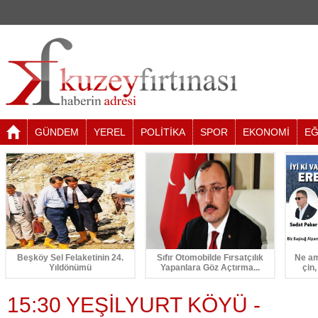
GÜNDEM
YEREL
POLİTİKA
SPOR
EKONOMİ
EĞ
Beşköy Sel Felaketinin 24.
Sıfır Otomobilde Fırsatçılık
Ne am
Yıldönümü
Yapanlara Göz Açtırma...
çin,
15:30 YEŞİLYURT KÖYÜ -