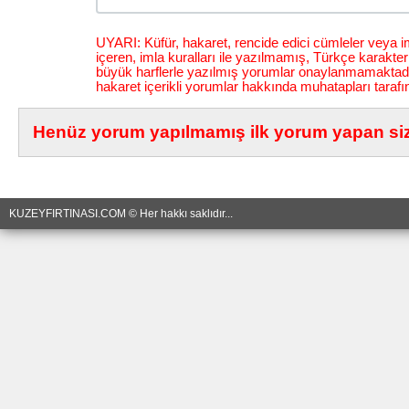
UYARI: Küfür, hakaret, rencide edici cümleler veya im
içeren, imla kuralları ile yazılmamış, Türkçe karakt
büyük harflerle yazılmış yorumlar onaylanmamaktadı
hakaret içerikli yorumlar hakkında muhatapları tarafı
Henüz yorum yapılmamış ilk yorum yapan siz 
KUZEYFIRTINASI.COM © Her hakkı saklıdır...