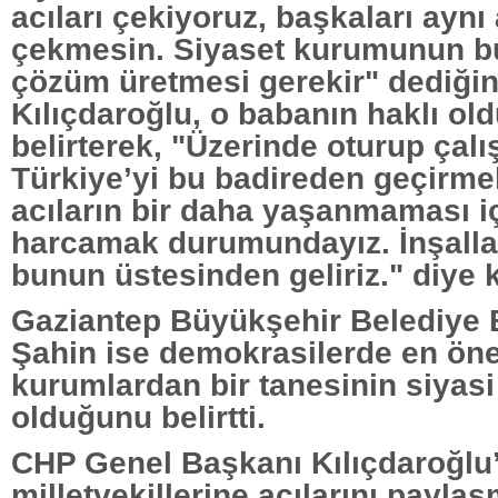
acıları çekiyoruz, başkaları aynı 
çekmesin. Siyaset kurumunun b
çözüm üretmesi gerekir" dediğin
Kılıçdaroğlu, o babanın haklı ol
belirterek, "Üzerinde oturup çalı
Türkiye’yi bu badireden geçirmek
acıların bir daha yaşanmaması i
harcamak durumundayız. İnşallah 
bunun üstesinden geliriz." diye 
Gaziantep Büyükşehir Belediye
Şahin ise demokrasilerde en ön
kurumlardan bir tanesinin siyasi 
olduğunu belirtti.
CHP Genel Başkanı Kılıçdaroğlu
milletvekillerine acılarını payla