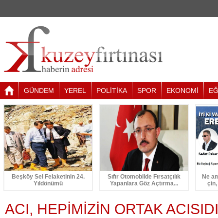
GÜNDEM
YEREL
POLİTİKA
SPOR
EKONOMİ
EĞ
Beşköy Sel Felaketinin 24.
Sıfır Otomobilde Fırsatçılık
Ne am
Yıldönümü
Yapanlara Göz Açtırma...
çin,
ACI, HEPİMİZİN ORTAK ACISID