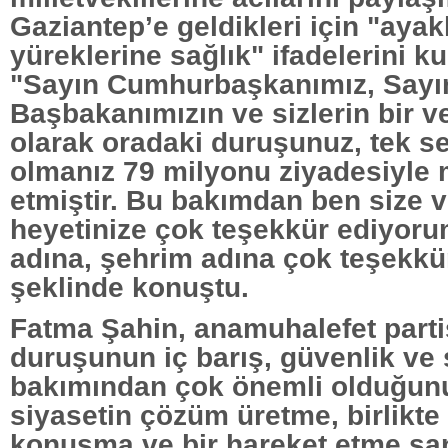
Gaziantep’e geldikleri için "ayak
yüreklerine sağlık" ifadelerini k
"Sayın Cumhurbaşkanımız, Sayı
Başbakanımızın ve sizlerin bir v
olarak oradaki duruşunuz, tek se
olmanız 79 milyonu ziyadesiyl
etmiştir. Bu bakımdan ben size 
heyetinize çok teşekkür ediyor
adına, şehrim adına çok teşekkü
şeklinde konuştu.
Fatma Şahin, anamuhalefet parti
duruşunun iç barış, güvenlik v
bakımından çok önemli olduğun
siyasetin çözüm üretme, birlikte
konuşma ve bir hareket etme sa