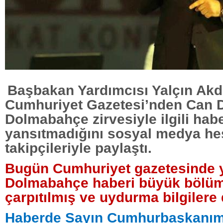
Başbakan Yardımcısı Yalçın Ak
Cumhuriyet Gazetesi’nden Can D
Dolmabahçe zirvesiyle ilgili hab
yansıtmadığını sosyal medya h
takipçileriyle paylaştı.
Bugün Cumhuriyet gazetesinde y
Dolmabahçe haberi büyük bölü
çarpıtılmış ve uydurma bilgilere
Haberde Sayın Cumhurbaşkanımı