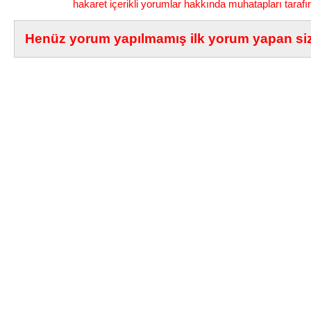
hakaret içerikli yorumlar hakkında muhatapları tarafı
Henüz yorum yapılmamış ilk yorum yapan siz 