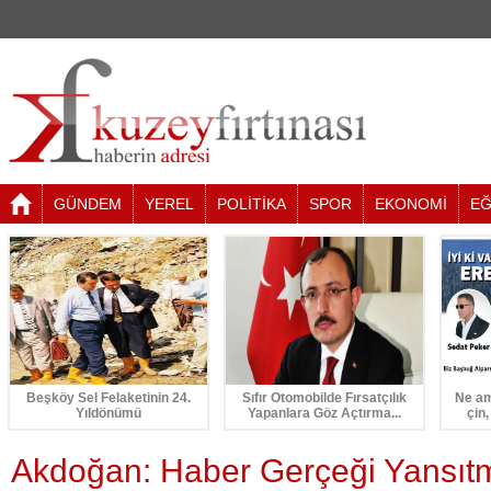
GÜNDEM
YEREL
POLİTİKA
SPOR
EKONOMİ
EĞ
Beşköy Sel Felaketinin 24.
Sıfır Otomobilde Fırsatçılık
Ne am
Yıldönümü
Yapanlara Göz Açtırma...
çin,
Akdoğan: Haber Gerçeği Yansıt