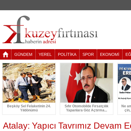
GÜNDEM
YEREL
POLİTİKA
SPOR
EKONOMİ
EĞ
Beşköy Sel Felaketinin 24.
Sıfır Otomobilde Fırsatçılık
Ne am
Yıldönümü
Yapanlara Göz Açtırma...
çin,
Atalay: Yapıcı Tavrımız Devam E