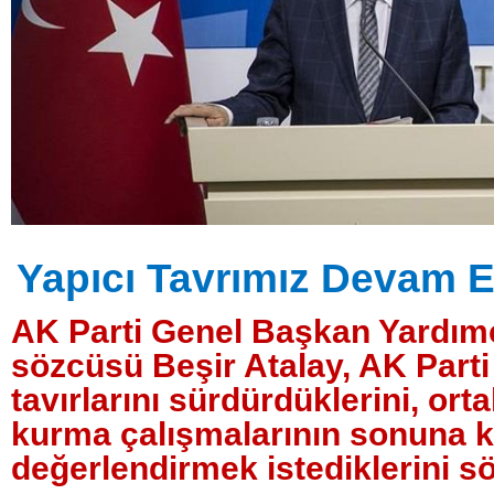
Yapıcı Tavrımız Devam E
AK Parti Genel Başkan Yardımc
sözcüsü Beşir Atalay, AK Parti
tavırlarını sürdürdüklerini, or
kurma çalışmalarının sonuna ka
değerlendirmek istediklerini sö