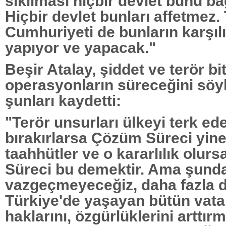
sıkılması hiçbir devlet bunu b
Hiçbir devlet bunları affetmez.
Cumhuriyeti de bunların karşıl
yapıyor ve yapacak."
Beşir Atalay, şiddet ve terör b
operasyonların süreceğini söy
şunları kaydetti:
"Terör unsurları ülkeyi terk ede
bırakırlarsa Çözüm Süreci yine
taahhütler ve o kararlılık olur
Süreci bu demektir. Ama şund
vazgeçmeyeceğiz, daha fazla 
Türkiye'de yaşayan bütün vata
haklarını, özgürlüklerini arttı