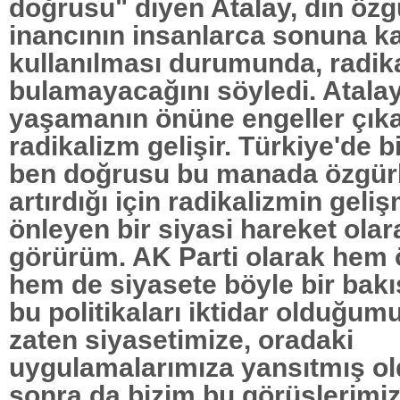
doğrusu" diyen Atalay, din öz
inancının insanlarca sonuna k
kullanılması durumunda, radik
bulamayacağını söyledi. Atalay,
yaşamanın önüne engeller çıka
radikalizm gelişir. Türkiye'de b
ben doğrusu bu manada özgürl
artırdığı için radikalizmin geli
önleyen bir siyasi hareket olar
görürüm. AK Parti olarak hem 
hem de siyasete böyle bir bakı
bu politikaları iktidar olduğu
zaten siyasetimize, oradaki
uygulamalarımıza yansıtmış o
sonra da bizim bu görüşlerimi