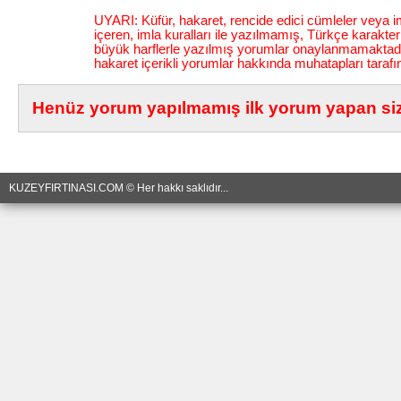
UYARI: Küfür, hakaret, rencide edici cümleler veya im
içeren, imla kuralları ile yazılmamış, Türkçe karakt
büyük harflerle yazılmış yorumlar onaylanmamaktadı
hakaret içerikli yorumlar hakkında muhatapları tarafı
Henüz yorum yapılmamış ilk yorum yapan siz 
KUZEYFIRTINASI.COM © Her hakkı saklıdır...