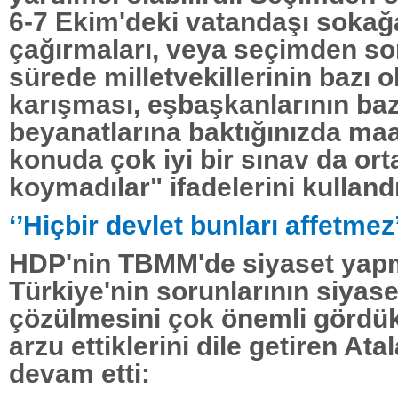
6-7 Ekim'deki vatandaşı sokağ
çağırmaları, veya seçimden s
sürede milletvekillerinin bazı o
karışması, eşbaşkanlarının baz
beyanatlarına baktığınızda ma
konuda çok iyi bir sınav da ort
koymadılar" ifadelerini kullandı
‘’Hiçbir devlet bunları affetmez’
HDP'nin TBMM'de siyaset yap
Türkiye'nin sorunlarının siyase
çözülmesini çok önemli gördük
arzu ettiklerini dile getiren Ata
devam etti: