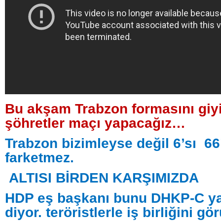
Bu akşam Trabzon formasını giy
şöhretler maçı yapacağız…
Trabzon bizimleyse değil 6’sı 66
farketmez.
ALTISI BİRDEN KARŞIMIZDA
HDP eş başkanı bunu DHKP-C y
diyor. teröristlerle iş birliğini gö