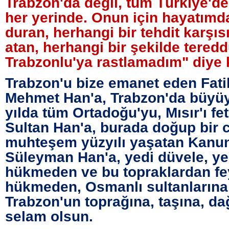
Trabzon'da değil, tüm Türkiye'de
her yerinde. Onun için hayatımd
duran, herhangi bir tehdit karşı
atan, herhangi bir şekilde teredd
Trabzonlu'ya rastlamadım" diye 
Trabzon'u bize emanet eden Fati
Mehmet Han'a, Trabzon'da büyüy
yılda tüm Ortadoğu'yu, Mısır'ı f
Sultan Han'a, burada doğup bir 
muhteşem yüzyılı yaşatan Kanun
Süleyman Han'a, yedi düvele, ye
hükmeden ve bu topraklardan fey
hükmeden, Osmanlı sultanlarına
Trabzon'un toprağına, taşına, d
selam olsun.