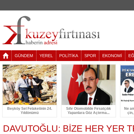
GÜNDEM
YEREL
POLİTİKA
SPOR
EKONOMİ
EĞ
Beşköy Sel Felaketinin 24.
Sıfır Otomobilde Fırsatçılık
Ne am
Yıldönümü
Yapanlara Göz Açtırma...
çin,
DAVUTOĞLU: BİZE HER YER 