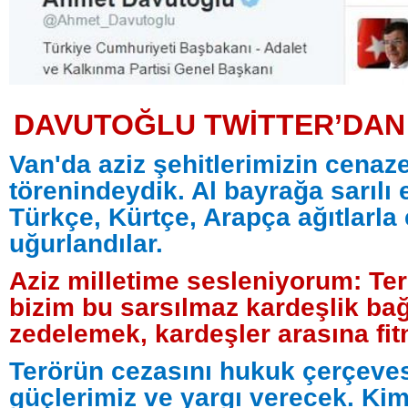
DAVUTOĞLU TWİTTER’DAN
Van'da aziz şehitlerimizin cenaz
törenindeydik. Al bayrağa sarılı 
Türkçe, Kürtçe, Arapça ağıtlarla
uğurlandılar.
Aziz milletime sesleniyorum: Te
bizim bu sarsılmaz kardeşlik bağ
zedelemek, kardeşler arasına fit
Terörün cezasını hukuk çerçeve
güçlerimiz ve yargı verecek. Ki