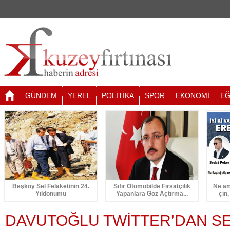
GÜNDEM
YEREL
POLİTİKA
SPOR
EKONOMİ
EĞ
Beşköy Sel Felaketinin 24.
Sıfır Otomobilde Fırsatçılık
Ne am
Yıldönümü
Yapanlara Göz Açtırma...
çin,
DAVUTOĞLU TWİTTER’DAN S