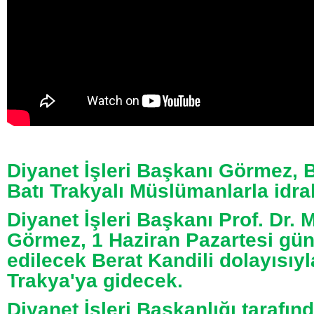
Diyanet İşleri Başkanı Görmez, B
Batı Trakyalı Müslümanlarla idr
Diyanet İşleri Başkanı Prof. Dr.
Görmez, 1 Haziran Pazartesi gün
edilecek Berat Kandili dolayısıyl
Trakya'ya gidecek.
Diyanet İşleri Başkanlığı tarafın