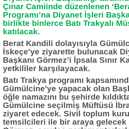
Çınar Camiinde düzenlenen ‘Bera
Programı’na Diyanet İşleri Başk
birlikte binlerce Batı Trakyalı 
katılacak.
Berat Kandili dolayısıyla Gümül
İskeçe'ye ziyarette bulunacak Diy
Başkanı Görmez’i İpsala Sınır K
yetkililer karşılayacak.
Batı Trakya programı kapsamında 
Gümülcine'ye yapacak olan Baş
öğle namazını bu şehirde kıldıkt
Gümülcine seçilmiş Müftüsü İbra
ziyaret edecek. Sivil toplum kur
temsilcileri ile bir araya gelece