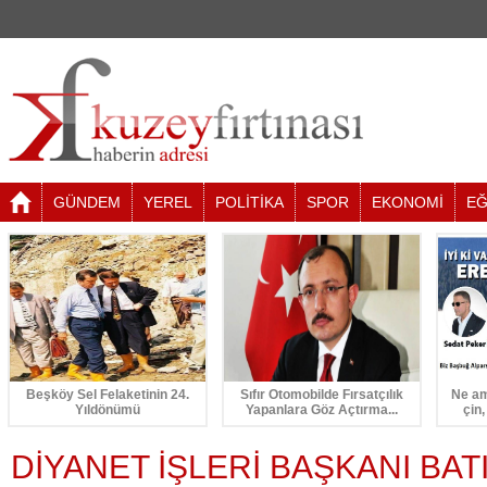
GÜNDEM
YEREL
POLİTİKA
SPOR
EKONOMİ
EĞ
Beşköy Sel Felaketinin 24.
Sıfır Otomobilde Fırsatçılık
Ne am
Yıldönümü
Yapanlara Göz Açtırma...
çin,
DİYANET İŞLERİ BAŞKANI BAT