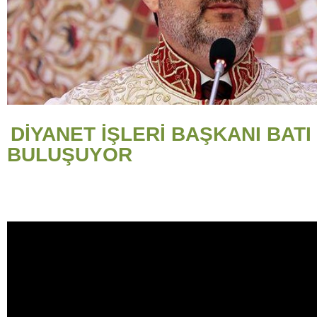
DİYANET İŞLERİ BAŞKANI BATI
BULUŞUYOR