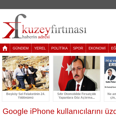
GÜNDEM
YEREL
POLİTİKA
SPOR
EKONOMİ
EĞ
Beşköy Sel Felaketinin 24.
Sıfır Otomobilde Fırsatçılık
Ne am
Yıldönümü
Yapanlara Göz Açtırma...
çin,
Google iPhone kullanıcılarını üz