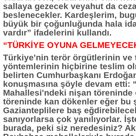
sallaya gezecek veyahut da cez
beslenecekler. Kardeşlerim, bu
büyük bir çoğunluğunda hala id
vardır” ifadelerini kullandı.
“TÜRKİYE OYUNA GELMEYECE
Türkiye'nin terör örgütlerinin ve 
yöntemlerinin hiçbirine teslim o
belirten Cumhurbaşkanı Erdoğa
konuşmasına şöyle devam etti: 
Mahallesi'ndeki nişan töreninde 
töreninde kan dökenler eğer bu 
Gazianteplilere baş eğdirebilecek
sanıyorlarsa çok yanılıyorlar. İş
burada, peki siz neredesiniz? A