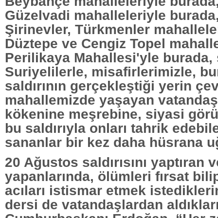
Beybahçe mahalleleriyle burada,
Güzelvadi mahalleleriyle burada
Şirinevler, Türkmenler mahallele
Düztepe ve Cengiz Topel mahalle
Perilikaya Mahallesi'yle burada,
Suriyelilerle, misafirlerimizle, 
saldırının gerçekleştiği yerin çe
mahallemizde yaşayan vatandaşl
kökenine meşrebine, siyasi gör
bu saldırıyla onları tahrik edebil
sananlar bir kez daha hüsrana uğ
20 Ağustos saldırısını yaptıran v
yapanlarında, ölümleri fırsat bil
acıları istismar etmek istediklerin
dersi de vatandaşlardan aldıkla