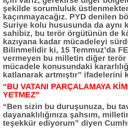
için varız, gerekirse diğer bölge
şekilde sorumluluk üstlenmekte
kaçınmayacağız. PYD denilen bö
Suriye kolu hususunda da aynı ka
sahibiz, bu terör örgütünün de 
kazıyana kadar mücadeleyi sürd
Bilinmelidir ki, 15 Temmuz’da F
vermeyen bu milletin diğer terör 
mücadele konusundaki kararlılığ
katlanarak artmıştır” ifadelerini 
“BU VATANI PARÇALAMAYA Kİ
YETMEZ”
“Ben sizin bu duruşunuza, bu tav
dayanaklılığınıza şahsım, millet
teşekkür ediyorum” diyen Cumh