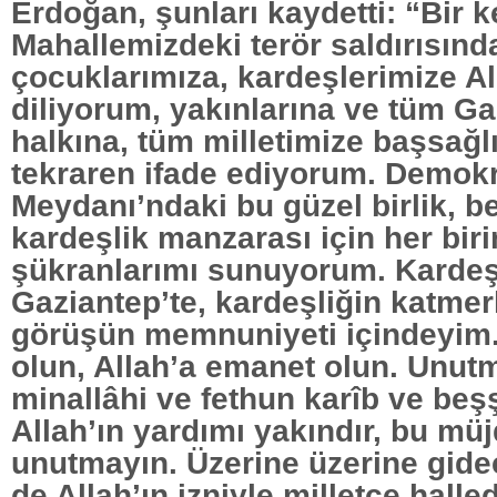
Erdoğan, şunları kaydetti: “Bir 
Mahallemizdeki terör saldırısınd
çocuklarımıza, kardeşlerimize A
diliyorum, yakınlarına ve tüm G
halkına, tüm milletimize başsağlı
tekraren ifade ediyorum. Demok
Meydanı’ndaki bu güzel birlik, b
kardeşlik manzarası için her birin
şükranlarımı sunuyorum. Kardeşl
Gaziantep’te, kardeşliğin katmer
görüşün memnuniyeti içindeyim.
olun, Allah’a emanet olun. Unut
minallâhi ve fethun karîb ve beşş
Allah’ın yardımı yakındır, bu müj
unutmayın. Üzerine üzerine gidec
de Allah’ın izniyle milletçe halle