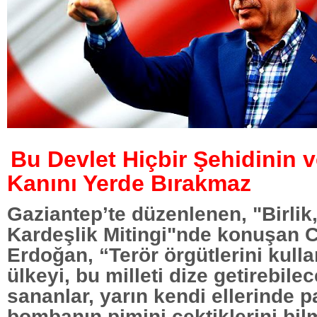
Bu Devlet Hiçbir Şehidinin v
Kanını Yerde Bırakmaz
Gaziantep’te düzenlenen, "Birlik
Kardeşlik Mitingi"nde konuşan
Erdoğan, “Terör örgütlerini kull
ülkeyi, bu milleti dize getirebilec
sananlar, yarın kendi ellerinde p
bombanın pimini çektiklerini bilm