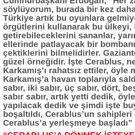
Cumhurbaşkanı Erdoğan, “Her 
söylüyorum, burada bir kez daha
Türkiye artık bu oyunlara gelmiy
örgütlerini kullanarak bu ülkeyi, 
getirebileceklerini sananlar, yar
ellerinde patlayacak bir bomban
çektiklerini bilmelidirler. Gazia
güzel örneğidir. İşte Cerablus, n
Karkamış’ı rahatsız ettiler, öyle 
Karkamış’a havan toplarıyla saldı
sabır, iki sabır, üç sabır, dört, be
sabır sabır, artık yetti dedik, öy
yapılacak dedik ve şimdi işte b
boşaltıldı, Cerablus’un sahipleri
Cerablus’a yerleşmeye başladı” 