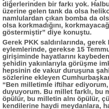
diğerlerinden bir farkı yok. Halbu
üzerine gelen tank da olsa helik
namlulardan çıkan bomba da ols
olsa korkmadığını, korkmayacağ
göstermiştir” diye konuştu.
Gerek PKK saldırılarında, gere
eylemlerinde, gerekse 15 Temm
girişiminde hayatlarını kaybede
şehidin yakınlarıyla görüşme im
hepsinin de vakur duruşuna şah
sözlerine ekleyen Cumhurbaşka
“Ben milletimle iftihar ediyorum,
duyuyorum. Bu millet farklı, bu mi
öpülür, bu milletin alnı öpülür, ç
kendilerine haydi meydanlara, h