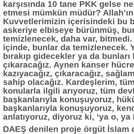
karşısında 10 tane PKK gelse ne
etmesi mümkün müdür? Allah’ın i
Kuvvetlerimizin içerisindeki bu b
askeriye elbiseye bürünmüş, bu
temizlenecek, daha var, bitmedi.
içinde, bunlar da temizlenecek. Y
bırakıp gidecekler ya da bunları 
çıkaracağız. Aynen kanser hücres
kazıyacağız, çıkaracağız, sağla
sahip olacağız. Kardeşlerim, tü
konularla ilgili arıyoruz, tüm dev
başkanlarıyla konuşuyoruz, hü
başkanlarıyla konuşuyoruz, kend
anlatıyoruz, diyoruz ki, ‘ya o, ya 
DAEŞ denilen proje örgüt İslam 