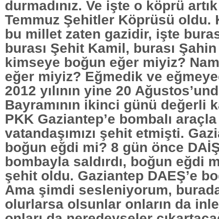
durmadınız. Ve işte o köprü artı
Temmuz Şehitler Köprüsü oldu. 
bu millet zaten gazidir, işte bura
burası Şehit Kamil, burası Şahin
kimseye boğun eğer miyiz? Na
eğer miyiz? Eğmedik ve eğmeyec
2012 yılının yine 20 Ağustos’u
Bayramının ikinci günü değerli k
PKK Gaziantep’e bombalı araçla 
vatandaşımızı şehit etmişti. Ga
boğun eğdi mi? 8 gün önce DAİŞ
bombayla saldırdı, boğun eğdi m
şehit oldu. Gaziantep DAEŞ’e b
Ama şimdi sesleniyorum, burad
olurlarsa olsunlar onların da inle
onları da neredeyseler çıkartacağ