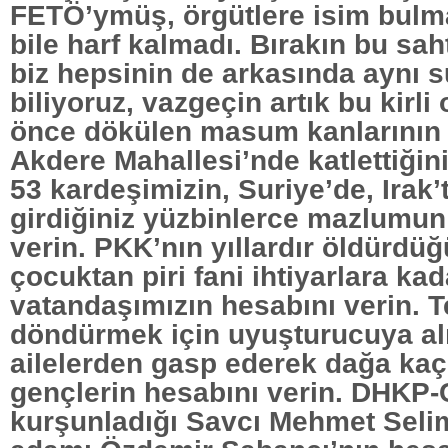
FETÖ’ymüş, örgütlere isim bulm
bile harf kalmadı. Bırakın bu sah
biz hepsinin de arkasında aynı 
biliyoruz, vazgeçin artık bu kirli
önce dökülen masum kanlarının 
Akdere Mahallesi’nde katlettiğin
53 kardeşimizin, Suriye’de, Irak’
girdiğiniz yüzbinlerce mazlumun
verin. PKK’nın yıllardır öldürd
çocuktan piri fani ihtiyarlara ka
vatandaşımızın hesabını verin. Te
döndürmek için uyuşturucuya alış
ailelerden gasp ederek dağa kaçı
gençlerin hesabını verin. DHKP-
kurşunladığı Savcı Mehmet Selim 