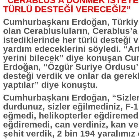
“CERABLUS’A DÖNMEK İSTEY
TÜRLÜ DESTEĞİ VERECEĞİZ”
Cumhurbaşkanı Erdoğan, Türkiye
olan Cerablusluların, Cerablus’
istediklerinde her türlü desteği 
yardım edeceklerini söyledi. “Ar
yerini bilecek” diye konuşan C
Erdoğan, “Özgür Suriye Ordusu’n
desteği verdik ve onlar da gere
yaptılar” diye konuştu.
Cumhurbaşkanı Erdoğan, “Sizler
durdunuz, sizler eğilmediniz, F-16
eğmedi, helikopterler eğdiremedi
eğdiremedi, can verdiniz, kan ve
şehit verdik, 2 bin 194 yaralımız