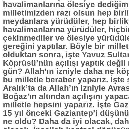
havalimanlarına ölesiye dediğim
milletimizden razı olsun hep birl
meydanlara yürüdüler, hep birlik
havalimanlarına yürüdüler, hiçb
çekinmediler ve ölesiye yürüdül
gereğini yaptılar. Böyle bir mill
olduktan sonra, işte Yavuz Sulta
Köprüsü’nün açılışı yaptık değil
gün? Allah’ın izniyle daha ne köp
bu milletle beraber yaparız. İşte
Aralık’ta da Allah’ın izniyle Avra
Boğaz’ın altından açılışını yapac
milletle hepsini yaparız. İşte Ga
15 yıl önceki Gaziantep’i düşünü
ne oldu? Daha da iyi olacak, da