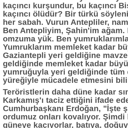
kaçıncı kurşundur, bu kaçıncı Bi
kaçıncı ölüdür? Bir türkü söyleni
her sabah. Vurun Antepliler, na
Ben Antepliyim, Şahin'im ağam.
omzuma yük. Ben yumruklarıml
Yumruklarım memleket kadar bü
Gaziantepli yeri geldiğine mavzer
geldiğinde memleket kadar büyü
yumruğuyla yeri geldiğinde tüm
yüreğiyle mücadele etmesini bili
Teröristlerin daha düne kadar sı
Karkamış'ı taciz ettiğini ifade ed
Cumhurbaşkanı Erdoğan, "İşte ş
ordumuz onları kovalıyor. Şimdi 
güneye kaçıyorlar, batıya, doğuy