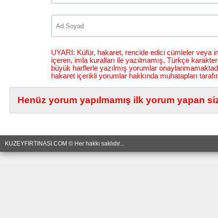
UYARI: Küfür, hakaret, rencide edici cümleler veya im
içeren, imla kuralları ile yazılmamış, Türkçe karakt
büyük harflerle yazılmış yorumlar onaylanmamaktadı
hakaret içerikli yorumlar hakkında muhatapları tarafı
Henüz yorum yapılmamış ilk yorum yapan siz 
KUZEYFIRTINASI.COM © Her hakkı saklıdır...