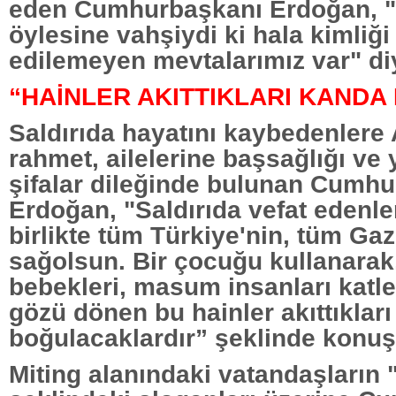
eden Cumhurbaşkanı Erdoğan, "S
öylesine vahşiydi ki hala kimliği 
edilemeyen mevtalarımız var" di
“HAİNLER AKITTIKLARI KAND
Saldırıda hayatını kaybedenlere 
rahmet, ailelerine başsağlığı ve y
şifalar dileğinde bulunan Cumh
Erdoğan, "Saldırıda vefat edenler
birlikte tüm Türkiye'nin, tüm Gaz
sağolsun. Bir çocuğu kullanarak,
bebekleri, masum insanları katl
gözü dönen bu hainler akıttıklar
boğulacaklardır” şeklinde konuş
Miting alanındaki vatandaşların "