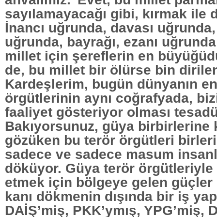
sayılamayacağı gibi, kırmak ile
İnancı uğrunda, davası uğrunda,
uğrunda, bayrağı, ezanı uğrund
millet için şereflerin en büyüğüd
de, bu millet bir ölürse bin dirilen
Kardeşlerim, bugün dünyanın en 
örgütlerinin aynı coğrafyada, b
faaliyet gösteriyor olması tesadüf
Bakıyorsunuz, güya birbirlerine k
gözüken bu terör örgütleri birleri
sadece ve sadece masum insanla
döküyor. Güya terör örgütleriyl
etmek için bölgeye gelen güçle
kanı dökmenin dışında bir iş ya
DAİŞ’miş, PKK’ymış, YPG’miş, 