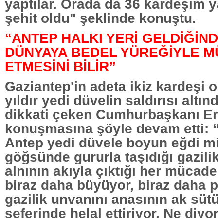
yaptılar. Orada da 36 kardeşim ya
şehit oldu" şeklinde konuştu.
“ANTEP HALKI YERİ GELDİĞİN
DÜNYAYA BEDEL YÜREĞİYLE 
ETMESİNİ BİLİR”
Gaziantep'in adeta ikiz kardeşi o
yıldır yedi düvelin saldırısı altı
dikkati çeken Cumhurbaşkanı E
konuşmasına şöyle devam etti: 
Antep yedi düvele boyun eğdi mi
göğsünde gururla taşıdığı gazili
alnının akıyla çıktığı her mücad
biraz daha büyüyor, biraz daha pa
gazilik unvanını anasının ak sütü
seferinde helal ettiriyor. Ne diyor