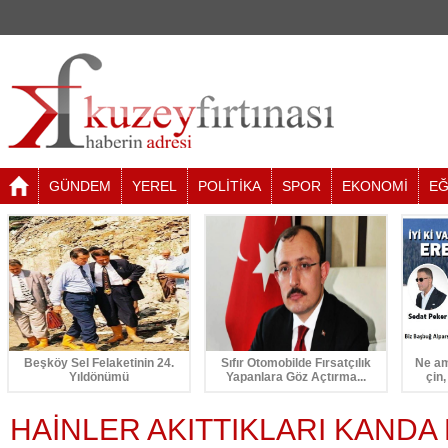
GÜNDEM
YEREL
POLİTİKA
SPOR
EKONOMİ
EĞ
Beşköy Sel Felaketinin 24.
Sıfır Otomobilde Fırsatçılık
Ne am
Yıldönümü
Yapanlara Göz Açtırma...
çin,
HAİNLER AKITTIKLARI KAND