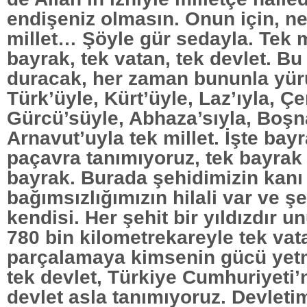
endişeniz olmasın. Onun için, n
millet… Şöyle gür sedayla. Tek mi
bayrak, tek vatan, tek devlet. Bu
duracak, her zaman bununla yür
Türk’üyle, Kürt’üyle, Laz’ıyla, Çe
Gürcü’süyle, Abhaza’sıyla, Boşna
Arnavut’uyla tek millet. İşte bay
paçavra tanımıyoruz, tek bayrak
bayrak. Burada şehidimizin kanı 
bağımsızlığımızın hilali var ve ş
kendisi. Her şehit bir yıldızdır 
780 bin kilometrekareyle tek vat
parçalamaya kimsenin gücü yetm
tek devlet, Türkiye Cumhuriyeti’
devlet asla tanımıyoruz. Devletim