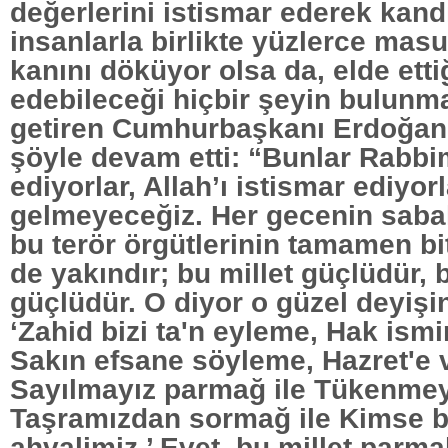
değerlerini istismar ederek kand
insanlarla birlikte yüzlerce ma
kanını döküyor olsa da, elde etti
edebileceği hiçbir şeyin bulunma
getiren Cumhurbaşkanı Erdoğan
şöyle devam etti: “Bunlar Rabbim
ediyorlar, Allah’ı istismar ediyor
gelmeyeceğiz. Her gecenin sabah
bu terör örgütlerinin tamamen bi
de yakındır; bu millet güçlüdür, 
güçlüdür. O diyor o güzel deyiş
‘Zahid bizi ta'n eyleme, Hak ismi
Sakın efsane söyleme, Hazret'e 
Sayılmayız parmağ ile Tükenmeyi
Taşramızdan sormağ ile Kimse b
ahvalimiz.’ Evet, bu millet parma