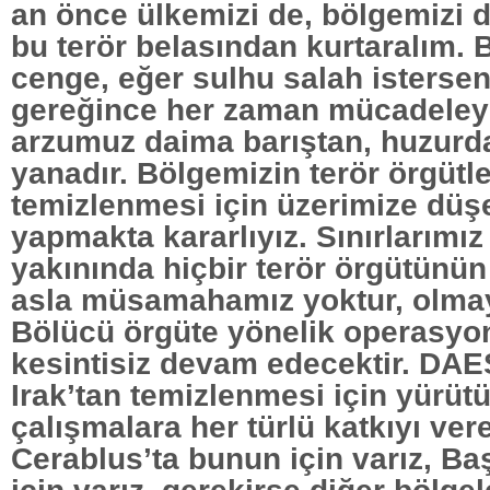
an önce ülkemizi de, bölgemizi 
bu terör belasından kurtaralım. Bi
cenge, eğer sulhu salah istersen’
gereğince her zaman mücadeleye
arzumuz daima barıştan, huzurda
yanadır. Bölgemizin terör örgütl
temizlenmesi için üzerimize düşe
yapmakta kararlıyız. Sınırlarımız
yakınında hiçbir terör örgütünün 
asla müsamahamız yoktur, olmay
Bölücü örgüte yönelik operasyo
kesintisiz devam edecektir. DAE
Irak’tan temizlenmesi için yürüt
çalışmalara her türlü katkıyı ver
Cerablus’ta bunun için varız, B