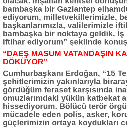
olacak. İnşallah kentsel dönüşü
bambaşka bir Gaziantep elhamdüli
ediyorum, milletvekillerimizle, b
başkanlarımızla, valilerimizle if
bambaşka bir noktaya geldik. İş
iftihar ediyorum” şeklinde konuş
“DAEŞ MASUM VATANDAŞIN KA
DÖKÜYOR”
Cumhurbaşkanı Erdoğan, “15 
şehitlerimizin yakınlarıyla birar
gördüğüm feraset karşısında in
omuzlarımdaki yükün katbekat ar
hissediyorum. Bölücü terör örgü
mücadele eden polis, asker, kor
güçlerimizin ortaya koydukları c