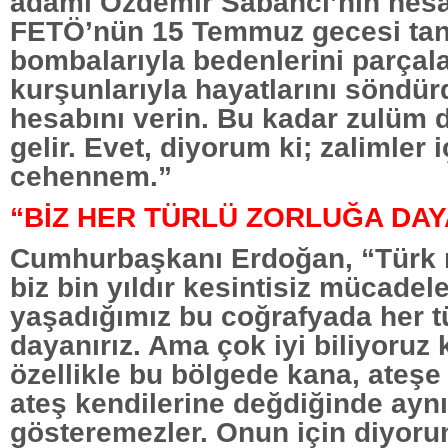
adamı Özdemir Sabancı’nın hesab
FETÖ’nün 15 Temmuz gecesi tank
bombalarıyla bedenlerini parçala
kurşunlarıyla hayatlarını söndür
hesabını verin. Bu kadar zulüm 
gelir. Evet, diyorum ki; zalimler 
cehennem.”
“BİZ HER TÜRLÜ ZORLUĞA DAY
Cumhurbaşkanı Erdoğan, “Türk m
biz bin yıldır kesintisiz mücadel
yaşadığımız bu coğrafyada her t
dayanırız. Ama çok iyi biliyoruz 
özellikle bu bölgede kana, ateşe
ateş kendilerine değdiğinde aynı 
gösteremezler. Onun için diyorum