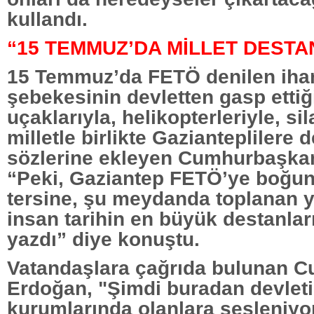
kullandı.
“15 TEMMUZ’DA MİLLET DESTA
15 Temmuz’da FETÖ denilen iha
şebekesinin devletten gasp ettiği
uçaklarıyla, helikopterleriyle, si
milletle birlikte Gazianteplilere d
sözlerine ekleyen Cumhurbaşka
“Peki, Gaziantep FETÖ’ye boğu
tersine, şu meydanda toplanan y
insan tarihin en büyük destanlar
yazdı” diye konuştu.
Vatandaşlara çağrıda bulunan 
Erdoğan, "Şimdi buradan devlet
kurumlarında olanlara sesleniyo