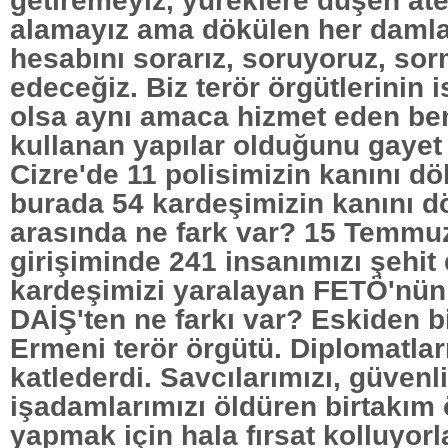
getiremeyiz, yüreklere düşen ate
alamayız ama dökülen her damla
hesabını sorarız, soruyoruz, s
edeceğiz. Biz terör örgütlerinin i
olsa aynı amaca hizmet eden be
kullanan yapılar olduğunu gayet i
Cizre'de 11 polisimizin kanını d
burada 54 kardeşimizin kanını 
arasında ne fark var? 15 Temmu
girişiminde 241 insanımızı şehit
kardeşimizi yaralayan FETÖ'nü
DAİŞ'ten ne farkı var? Eskiden b
Ermeni terör örgütü. Diplomatlar
katlederdi. Savcılarımızı, güvenli
işadamlarımızı öldüren birtakım 
yapmak için hala fırsat kolluyorl