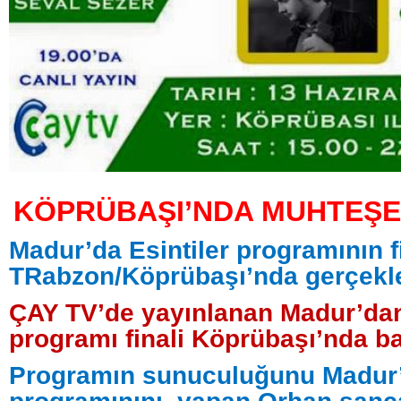
KÖPRÜBAŞI’NDA MUHTEŞE
Madur’da Esintiler programının f
TRabzon/Köprübaşı’nda gerçekle
ÇAY TV’de yayınlanan Madur’dan
programı finali Köprübaşı’nda ba
Programın sunuculuğunu Madur’d
programınını yapan Orhan sanc