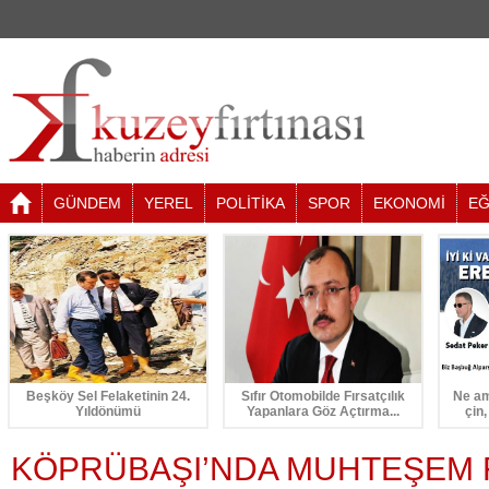
GÜNDEM
YEREL
POLİTİKA
SPOR
EKONOMİ
EĞ
Beşköy Sel Felaketinin 24.
Sıfır Otomobilde Fırsatçılık
Ne am
Yıldönümü
Yapanlara Göz Açtırma...
çin,
KÖPRÜBAŞI’NDA MUHTEŞEM 