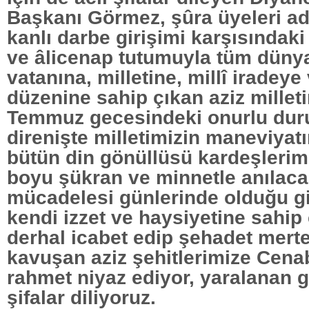
Başkanı Görmez, şûra üyeleri ad
kanlı darbe girişimi karşısındaki
ve âlicenap tutumuyla tüm düny
vatanına, milletine, millî iradey
düzenine sahip çıkan aziz millet
Temmuz gecesindeki onurlu dur
direnişte milletimizin maneviyatı
bütün din gönüllüsü kardeşlerimi
boyu şükran ve minnetle anılacakt
mücadelesi günlerinde olduğu gib
kendi izzet ve haysiyetine sahip
derhal icabet edip şehadet mert
kavuşan aziz şehitlerimize Cena
rahmet niyaz ediyor, yaralanan g
şifalar diliyoruz.