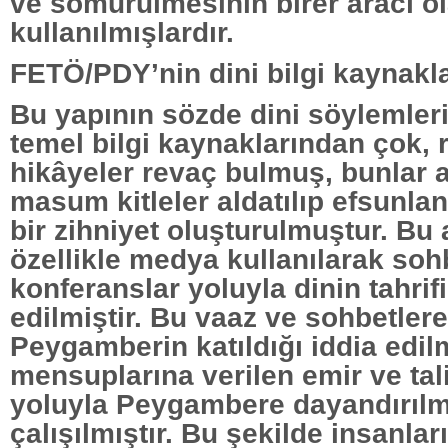
ve sömürülmesinin birer aracı o
kullanılmışlardır.
FETÖ/PDY’nin dini bilgi kaynakla
Bu yapının sözde dini söylemleri
temel bilgi kaynaklarından çok, r
hikâyeler revaç bulmuş, bunlar a
masum kitleler aldatılıp efsunlan
bir zihniyet oluşturulmuştur. Bu
özellikle medya kullanılarak soh
konferanslar yoluyla dinin tahrif
edilmiştir. Bu vaaz ve sohbetlere
Peygamberin katıldığı iddia edil
mensuplarına verilen emir ve tal
yoluyla Peygambere dayandırıl
çalışılmıştır. Bu şekilde insanlar