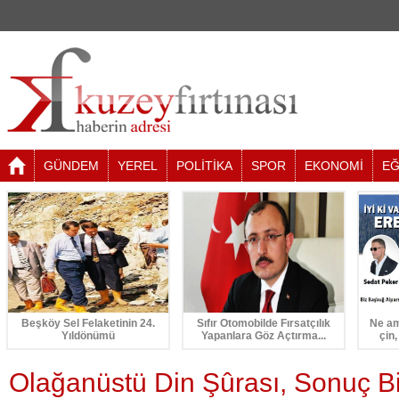
GÜNDEM
YEREL
POLİTİKA
SPOR
EKONOMİ
EĞ
Beşköy Sel Felaketinin 24.
Sıfır Otomobilde Fırsatçılık
Ne am
Yıldönümü
Yapanlara Göz Açtırma...
çin,
Olağanüstü Din Şûrası, Sonuç Bi