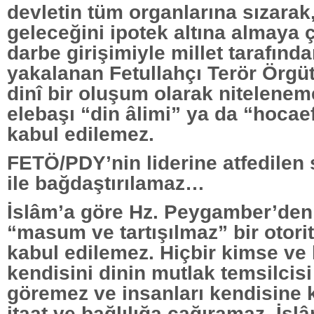
devletin tüm organlarına sızarak,
geleceğini ipotek altına almaya 
darbe girişimiyle millet tarafınd
yakalanan Fetullahçı Terör Örg
dinî bir oluşum olarak nitelene
elebaşı “din âlimi” ya da “hocae
kabul edilemez.
FETÖ/PDY’nin liderine atfedilen s
ile bağdaştırılamaz…
İslâm’a göre Hz. Peygamber’den
“masum ve tartışılmaz” bir otori
kabul edilemez. Hiçbir kimse ve 
kendisini dinin mutlak temsilcisi
göremez ve insanları kendisine k
itaat ve bağlılığa çağıramaz. İsl