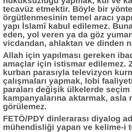
hukuksuzluğu yapmak, kul ve k
tecavüz etmektir. Böyle bir yönt
örgütlenmesinin temel aracı yap
yapı İslamî kabul edilemez. Buna
eden, yol veren ya da göz yuman
vicdandan, ahlaktan ve dinden na
Allah için yapılması gereken ibade
amaçlar için istismar edilemez. 
kurban parasıyla televizyon ku
çalışmaları yapmak, lobi faaliye
paraları değişik ülkelerde seçim
kampanyalarına aktarmak, asla
görülemez.
FETÖ/PDY dinlerarası diyalog ad
mühendisliği yapan ve kelime-i t