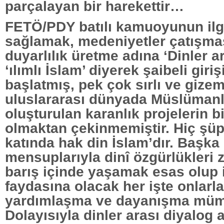
parçalayan bir harekettir…
FETÖ/PDY batılı kamuoyunun ilgi
sağlamak, medeniyetler çatışmas
duyarlılık üretme adına ‘Dinler a
‘ılımlı İslam’ diyerek şaibeli giri
başlatmış, pek çok sırlı ve gizeml
uluslararası dünyada Müslümanl
oluşturulan karanlık projelerin b
olmaktan çekinmemiştir. Hiç şüp
katında hak din İslam’dır. Başka
mensuplarıyla dinî özgürlükleri
barış içinde yaşamak esas olup 
faydasına olacak her işte onlarl
yardımlaşma ve dayanışma müm
Dolayısıyla dinler arası diyalog a