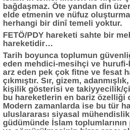
bağdaşmaz. Öte yandan din üze
elde etmenin ve nüfuz oluşturma
herhangi bir dinî temeli yoktur.
FETÖ/PDY hareketi sahte bir me
hareketidir…
Tarih boyunca toplumun güvenliğ
eden mehdici-mesihçi ve hurufi-b
arz eden pek çok fitne ve fesat h
çıkmıştır. Sır, gizem, adanmışlık
kişilik gösterisi ve takiyyecilik/çi
bu hareketlerin en bariz özelliği
Modern zamanlarda ise bu tür ha
uluslararası siyasal mühendislik
güdümünde İslam toplumlarının