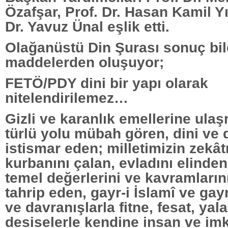
Özafşar, Prof. Dr. Hasan Kamil Y
Dr. Yavuz Ünal eşlik etti.
Olağanüstü Din Şurası sonuç bil
maddelerden oluşuyor;
FETÖ/PDY dini bir yapı olarak
nitelendirilemez…
Gizli ve karanlık emellerine ulaş
türlü yolu mübah gören, dini ve 
istismar eden; milletimizin zekât
kurbanını çalan, evladını elinden
temel değerlerini ve kavramlarını
tahrip eden, gayr-i İslamî ve gay
ve davranışlarla fitne, fesat, yal
desiselerle kendine insan ve im