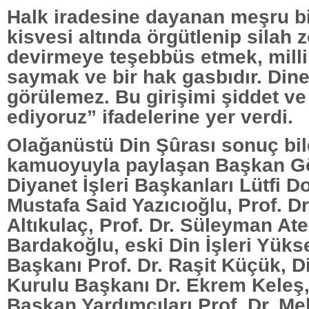
Halk iradesine dayanan meşru bi
kisvesi altında örgütlenip silah 
devirmeye teşebbüs etmek, milli 
saymak ve bir hak gasbıdır. Din
görülemez. Bu girişimi şiddet ve n
ediyoruz” ifadelerine yer verdi.
Olağanüstü Din Şûrası sonuç bil
kamuoyuyla paylaşan Başkan Gö
Diyanet İşleri Başkanları Lütfi Do
Mustafa Said Yazıcıoğlu, Prof. Dr
Altıkulaç, Prof. Dr. Süleyman Ateş
Bardakoğlu, eski Din İşleri Yüks
Başkanı Prof. Dr. Raşit Küçük, D
Kurulu Başkanı Dr. Ekrem Keleş, 
Başkan Yardımcıları Prof. Dr. M