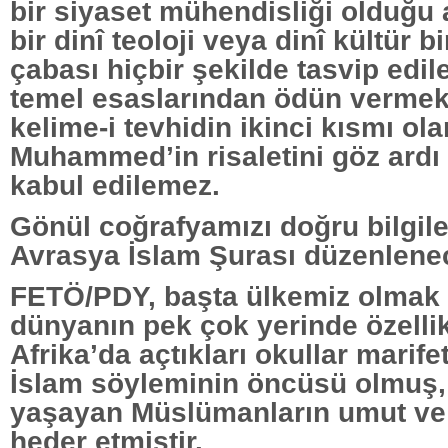
bir siyaset mühendisliği olduğu 
bir dinî teoloji veya dinî kültür b
çabası hiçbir şekilde tasvip edil
temel esaslarından ödün vermek,
kelime-i tevhidin ikinci kısmı ola
Muhammed’in risaletini göz ardı
kabul edilemez.
Gönül coğrafyamızı doğru bilgil
Avrasya İslam Şurası düzenlene
FETÖ/PDY, başta ülkemiz olmak
dünyanın pek çok yerinde özelli
Afrika’da açtıkları okullar marifet
İslam söyleminin öncüsü olmuş,
yaşayan Müslümanların umut ve e
heder etmiştir.