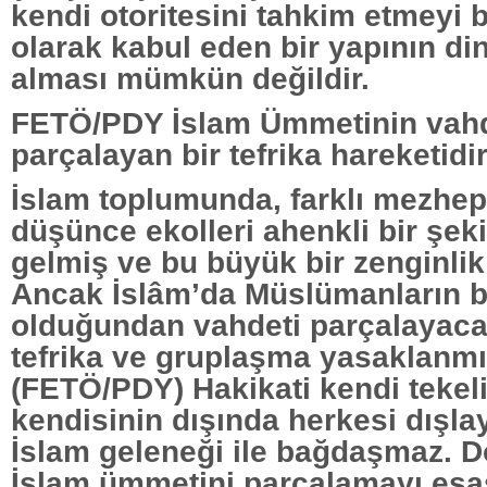
kendi otoritesini tahkim etmeyi 
olarak kabul eden bir yapının d
alması mümkün değildir.
FETÖ/PDY İslam Ümmetinin vahd
parçalayan bir tefrika hareketid
İslam toplumunda, farklı mezhe
düşünce ekolleri ahenkli bir şeki
gelmiş ve bu büyük bir zenginli
Ancak İslâm’da Müslümanların bi
olduğundan vahdeti parçalayacak
tefrika ve gruplaşma yasaklanmış
(FETÖ/PDY) Hakikati kendi tekel
kendisinin dışında herkesi dışla
İslam geleneği ile bağdaşmaz. D
İslam ümmetini parçalamayı esas