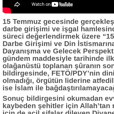
15 Temmuz gecesinde gerçekleşti
darbe girişimi ve işgal hamlesi
süreci değerlendirmek üzere “
Darbe Girişimi ve Din İstismarına
Dayanışma ve Gelecek Perspektifi
gündem maddesiyle tarihinde ilk
olağanüstü toplanan şûranın so
bildirgesinde, FETÖ/PDY’nin dini
olmadığı, örgütün liderine atfedil
ise İslam ile bağdaştırılamayacağı
Sonuç bildirgesini okumadan evv
kaybeden şehitler için Allah’tan 
için de acil şifalar dileyen Diyane