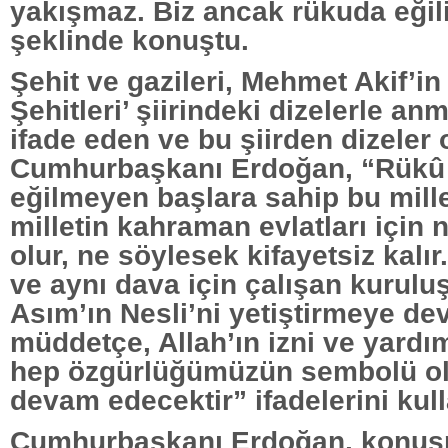
yakışmaz. Biz ancak rükuda eğili
şeklinde konuştu.
Şehit ve gazileri, Mehmet Akif’i
Şehitleri’ şiirindeki dizelerle an
ifade eden ve bu şiirden dizeler
Cumhurbaşkanı Erdoğan, “Rükû 
eğilmeyen başlara sahip bu mille
milletin kahraman evlatları için 
olur, ne söylesek kifayetsiz kalır.
ve aynı dava için çalışan kurulu
Asım’ın Nesli’ni yetiştirmeye de
müddetçe, Allah’ın izni ve yardım
hep özgürlüğümüzün sembolü o
devam edecektir” ifadelerini kull
Cumhurbaşkanı Erdoğan, konuş