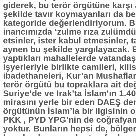
giderek, bu terör örgütüne karşı 
şekilde tavır koymayanları da be
kategoride değerlendiriyorum. B
inancımızda ‘zulme rıza zulümdür
etsinler, ister kabul etmesinler, t
aynen bu şekilde yargılayacak.
yaptıkları mahallelerde vatandaş
işyerleriyle birlikte camileri, kilis
ibadethaneleri, Kur’an Mushaflar
terör örgütü bu topraklara ait deği
Suriye’de ve Irak’ta İslam’ın 1.400
mirasını yerle bir eden DAEŞ den
örgütünün İslam’la bir ilgisinin o
PKK , PYD YPG’nin de coğrafyamız
yoktur. Bunların hepsi de, bölge