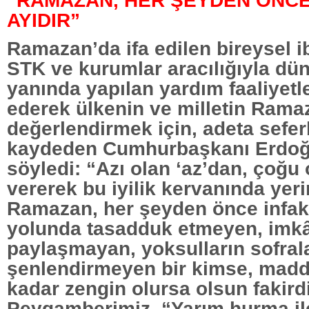
“RAMAZAN, HER ŞEYDEN ÖNCE
AYIDIR”
Ramazan’da ifa edilen bireysel ib
STK ve kurumlar aracılığıyla dün
yanında yapılan yardım faaliyetle
ederek ülkenin ve milletin Rama
değerlendirmek için, adeta sefe
kaydeden Cumhurbaşkanı Erdoğ
söyledi: “Azı olan ‘az’dan, çoğu 
vererek bu iyilik kervanında yerin
Ramazan, her şeyden önce infak 
yolunda tasadduk etmeyen, imkâ
paylaşmayan, yoksulların sofrala
şenlendirmeyen bir kimse, madd
kadar zengin olursa olsun fakirdi
Peygamberimiz, “Yarım hurma ile