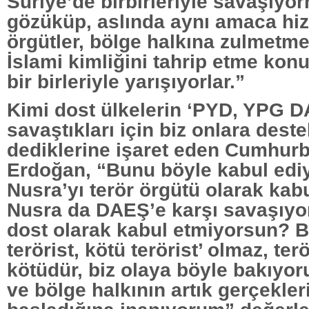
Suriye’de birbirleriyle savaşıyo
gözüküp, aslında aynı amaca hi
örgütler, bölge halkına zulmetme
İslami kimliğini tahrip etme ko
bir birleriyle yarışıyorlar.”
Kimi dost ülkelerin ‘PYD, YPG D
savaştıkları için biz onlara deste
dediklerine işaret eden Cumhur
Erdoğan, “Bunu böyle kabul edi
Nusra’yı terör örgütü olarak kab
Nusra da DAEŞ’e karşı savaşıyor
dost olarak kabul etmiyorsun? Bi
terörist, kötü terörist’ olmaz, ter
kötüdür, biz olaya böyle bakıyoru
ve bölge halkının artık gerçekle