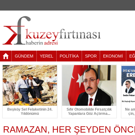
GÜNDEM
YEREL
POLİTİKA
SPOR
EKONOMİ
EĞ
Beşköy Sel Felaketinin 24.
Sıfır Otomobilde Fırsatçılık
Ne am
Yıldönümü
Yapanlara Göz Açtırma...
çin,
RAMAZAN, HER ŞEYDEN ÖNC