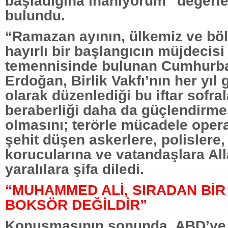
başladığına inanıyorum” değerl
bulundu.
“Ramazan ayının, ülkemiz ve böl
hayırlı bir başlangıcın müjdecisi
temennisinde bulunan Cumhurb
Erdoğan, Birlik Vakfı’nın her yıl
olarak düzenlediği bu iftar sofral
beraberliği daha da güçlendirme
olmasını; terörle mücadele oper
şehit düşen askerlere, polislere,
korucularına ve vatandaşlara All
yaralılara şifa diledi.
“MUHAMMED ALİ, SIRADAN Bİ
BOKSÖR DEĞİLDİR”
Konuşmasının sonunda, ABD’ye 