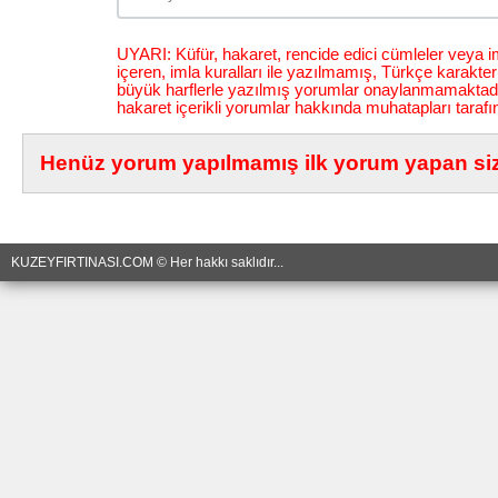
UYARI: Küfür, hakaret, rencide edici cümleler veya im
içeren, imla kuralları ile yazılmamış, Türkçe karakt
büyük harflerle yazılmış yorumlar onaylanmamaktadı
hakaret içerikli yorumlar hakkında muhatapları tarafı
Henüz yorum yapılmamış ilk yorum yapan siz 
KUZEYFIRTINASI.COM © Her hakkı saklıdır...