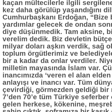
kaçan mültecilerle ilgili sergilen
kez daha görülüp yaşandığını dil
Cumhurbaşkanı Erdoğan, “Bize b
yardımlar gelecek de ondan son
diye düşünmedik. Tam aksine, bi
verelim dedik. Biz devletin bütç
milyar doları aşkın verdik, sağ ol
toplum örgütlerimiz ve belediyel
bir a kadar da onlar verdiler. N
milletin mayasında İslam var. Ç
inancımızda ‘veren el alan elden 
anlayışı ve inancı var. Tüm dünya
çevirdiği, görmezden geldiği bir
7’den 70’e tüm Türkiye seferber
gelen herkese, kökenine, meşr
sahip çıktık, soframıza bir kaşık 