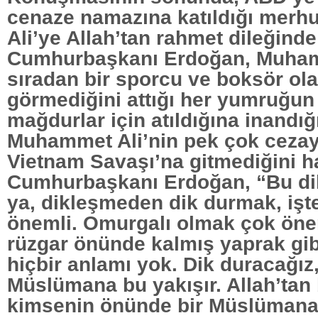
cenaze namazına katıldığı me
Ali’ye Allah’tan rahmet dileğind
Cumhurbaşkanı Erdoğan, Muham
sıradan bir sporcu ve boksör ol
görmediğini attığı her yumruğun
mağdurlar için atıldığına inandığ
Muhammet Ali’nin pek çok cezay
Vietnam Savaşı’na gitmediğini ha
Cumhurbaşkanı Erdoğan, “Bu di
ya, dikleşmeden dik durmak, işt
önemli. Omurgalı olmak çok öne
rüzgar önünde kalmış yaprak gi
hiçbir anlamı yok. Dik duracağız
Müslümana bu yakışır. Allah’tan
kimsenin önünde bir Müslümana