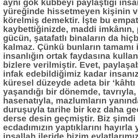
aynı gök kubbeyi paylaştığı insan
yüreğinde hissetmeyen kişinin v
körelmiş demektir. İşte bu empat
kaybettiğinizde, maddi imkânın, 
gücün, şatafatlı binaların da hiç
kalmaz. Çünkü bunların tamamı i
insanlığın ortak faydasına kulla
bizlere verilmiştir. Evet, paylaşa
infak edebildiğimiz kadar insanız.
küresel düzeyde adeta bir ‘kâhtı r
yaşandığı bir dönemde, tavrıyla, 
hasenatıyla, mazlumların yanınd
duruşuyla tarihe bir kez daha ge
derse desin geçmiştir. Biz şimdi 
ecdadımızın yaptıklarını hayırla
inşallah ileride bizim evlatlarım