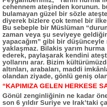
cehennem ateşinden korunun. b
bulamayan güzel bir sözle ateş
diyerek bizlere çok temel bir ilke
Bu sebeple bir Müslüman “duru
zaman veya şu seviyeye geldiği
yapacağım” gibi bir düşünceyle
yaklaşmaz. Bilakis yarım hurma 
ederek, paylaşarak kendini ate
yollarını arar. Bizim kültürümüz
altınları, arabaları, maddi imkânl
olandan ziyade, gönlü geniş olan
“KAPIMIZA GELEN HERKESE SA
Gönül zenginliğinin ne kadar ön
son 6 yıldır Suriye ve Irak’taki 