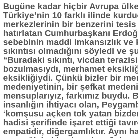
Bugüne kadar hiçbir Avrupa ülke
Türkiye’nin 10 farklı ilinde kur
merkezlerinin bir benzerini tesi
hatırlatan Cumhurbaşkanı Erdo
sebebinin maddi imkansızlık ve
sıkıntısı olmadığını söyledi ve şu
“Buradaki sıkıntı, vicdan terazis
bozulmasıydı, merhamet eksikliğ
eksikliğiydi. Çünkü bizler bir m
medeniyetinin, bir şefkat medeni
mensuplarıyız, farkımız buydu. 
insanlığın ihtiyacı olan, Peygam
‘komşusu açken tok yatan bizden
hadisi şerifinde işaret ettiği tavır
empatidir, diğergamlıktır. Aynı 