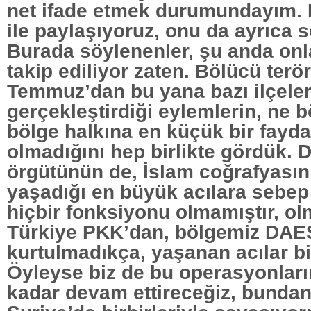
net ifade etmek durumundayım. 
ile paylaşıyoruz, onu da ayrıca 
Burada söylenenler, şu anda onla
takip ediliyor zaten. Bölücü ter
Temmuz’dan bu yana bazı ilçele
gerçekleştirdiği eylemlerin, ne 
bölge halkına en küçük bir fayda
olmadığını hep birlikte gördük. 
örgütünün de, İslam coğrafyasını
yaşadığı en büyük acılara sebep
hiçbir fonksiyonu olmamıştır, ol
Türkiye PKK’dan, bölgemiz DAE
kurtulmadıkça, yaşanan acılar bi
Öyleyse biz de bu operasyonlar
kadar devam ettireceğiz, bundan