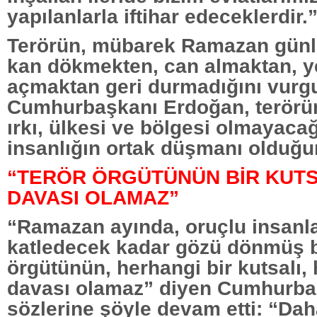
yapılanlarla iftihar edeceklerdir.
Terörün, mübarek Ramazan günl
kan dökmekten, can almaktan, ye
açmaktan geri durmadığını vurg
Cumhurbaşkanı Erdoğan, terörün d
ırkı, ülkesi ve bölgesi olmayaca
insanlığın ortak düşmanı olduğu
“TERÖR ÖRGÜTÜNÜN BİR KUTS
DAVASI OLAMAZ”
“Ramazan ayında, oruçlu insanl
katledecek kadar gözü dönmüş bi
örgütünün, herhangi bir kutsalı, 
davası olamaz” diyen Cumhurba
sözlerine şöyle devam etti: “Da