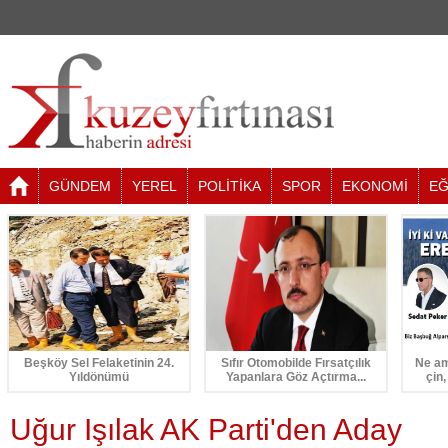
GÜNDEM
YEREL
POLİTİKA
SPOR
EKONOMİ
EĞ
Beşköy Sel Felaketinin 24.
Sıfır Otomobilde Fırsatçılık
Ne am
Yıldönümü
Yapanlara Göz Açtırma...
çin,
Uğur Işılak AK Parti'den Aday