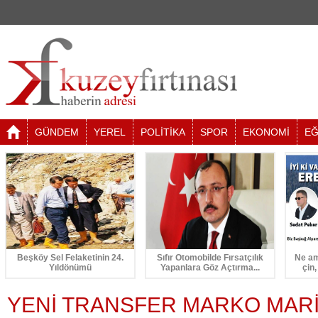
GÜNDEM
YEREL
POLİTİKA
SPOR
EKONOMİ
EĞ
Beşköy Sel Felaketinin 24.
Sıfır Otomobilde Fırsatçılık
Ne am
Yıldönümü
Yapanlara Göz Açtırma...
çin,
YENİ TRANSFER MARKO MAR