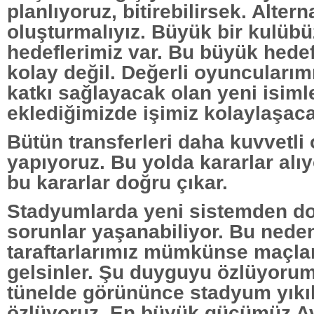
planlıyoruz, bitirebilirsek. Altern
oluşturmalıyız. Büyük bir kulüb
hedeflerimiz var. Bu büyük hede
kolay değil. Değerli oyuncularım
katkı sağlayacak olan yeni isiml
eklediğimizde işimiz kolaylaşac
Bütün transferleri daha kuvvetli
yapıyoruz. Bu yolda kararlar alı
bu kararlar doğru çıkar.
Stadyumlarda yeni sistemden do
sorunlar yaşanabiliyor. Bu nede
taraftarlarımız mümkünse maçlar
gelsinler. Şu duyguyu özlüyorum
tünelde görününce stadyum yıkıl
özlüyoruz. En büyük gücümüz Av