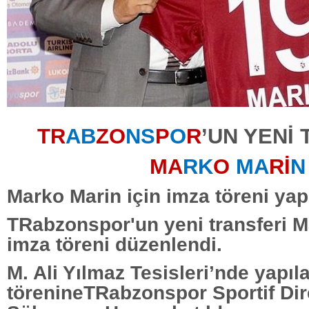
TR
AB
ZO
NS
P
O
R
’UN YENİ
MA
RK
O
MA
Rİ
N
Marko Marin için imza töreni yap
TRabzonspor'un yeni transferi M
imza töreni düzenlendi.
M. Ali Yılmaz Tesisleri’nde yapıl
törenineTRabzonspor Sportif Dir