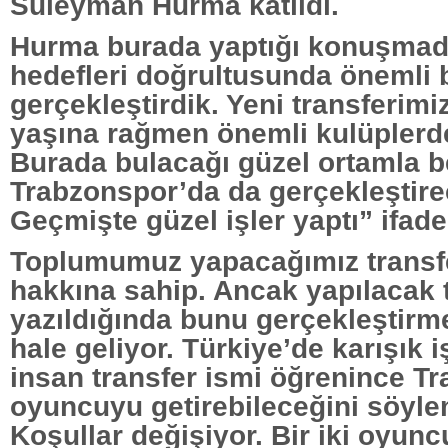
Süleyman Hurma katıldı.
Hurma burada yaptığı konuşma
hedefleri doğrultusunda önemli b
gerçekleştirdik. Yeni transferimi
yaşına rağmen önemli kulüplerd
Burada bulacağı güzel ortamla be
Trabzonspor’da da gerçekleştirec
Geçmişte güzel işler yaptı” ifadel
Toplumumuz yapacağımız transfe
hakkına sahip. Ancak yapılacak t
yazıldığında bunu gerçekleştirm
hale geliyor. Türkiye’de karışık i
insan transfer ismi öğrenince T
oyuncuyu getirebileceğini söyle
Koşullar değişiyor. Bir iki oyun