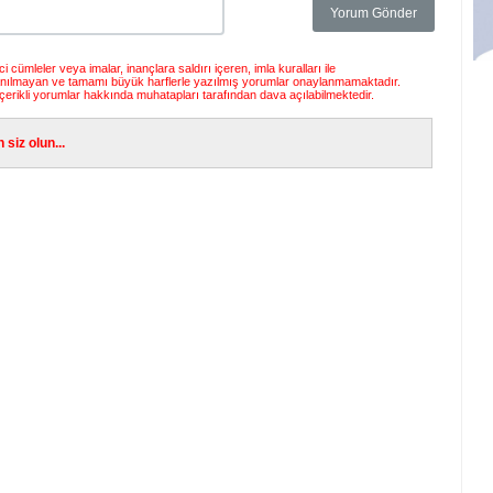
 cümleler veya imalar, inançlara saldırı içeren, imla kuralları ile
anılmayan ve tamamı büyük harflerle yazılmış yorumlar onaylanmamaktadır.
çerikli yorumlar hakkında muhatapları tarafından dava açılabilmektedir.
siz olun...