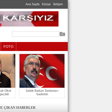
Ana Sayfa
Künye
İletişim
FOTO
cak Okul
Sabık Bakan Tantanacı
geçildi
Sadettin
E ÇIKAN HABERLER