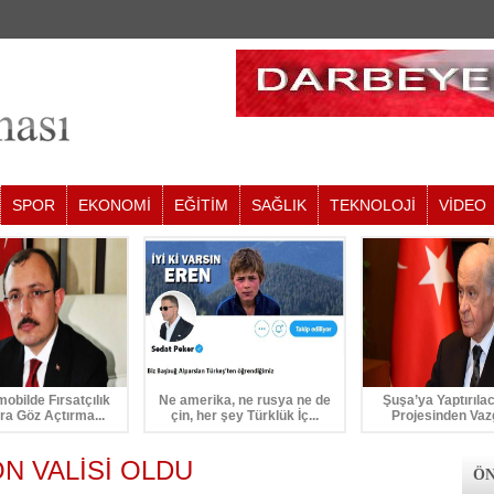
SPOR
EKONOMİ
EĞİTİM
SAĞLIK
TEKNOLOJİ
VİDEO
mobilde Fırsatçılık
Ne amerika, ne rusya ne de
Şuşa’ya Yaptırıla
ra Göz Açtırma...
çin, her şey Türklük İç...
Projesinden Vaz
N VALİSİ OLDU
ÖN