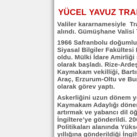
YÜCEL YAVUZ TRA
Valiler kararnamesiyle Tr
alındı. Gümüşhane Valisi 
1966 Safranbolu doğumlu. 
Siyasal Bilgiler Fakült
oldu. Mülki İdare Amirl
olarak başladı. Rize-Arde
Kaymakam vekilliği, Bart
Araç, Erzurum-Oltu ve Bu
olarak görev yaptı.
Askerliğini uzun dönem ye
Kaymakam Adaylığı dönem
artırmak ve yabancı dil ö
İngiltere’ye gönderildi. 
Politikaları alanında Yük
yıllığına gönderildiği İngi