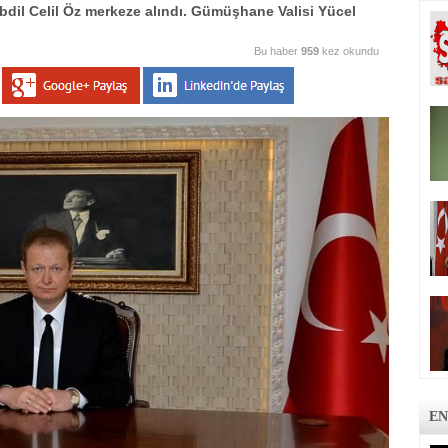
Abdil Celil Öz merkeze alındı. Gümüşhane Valisi Yücel
Bu haber
959
kez okundu
EN