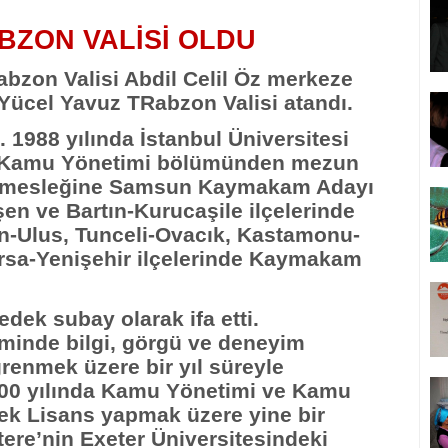
BZON VALİSİ OLDU
abzon Valisi Abdil Celil Öz merkeze
Yücel Yavuz TRabzon Valisi atandı.
1988 yılında İstanbul Üniversitesi
esi Kamu Yönetimi bölümünden mezun
iği mesleğine Samsun Kaymakam Adayı
şen ve Bartın-Kurucaşile ilçelerinde
ın-Ulus, Tunceli-Ovacık, Kastamonu-
rsa-Yenişehir ilçelerinde Kaymakam
dek subay olarak ifa etti.
inde bilgi, görgü ve deneyim
ğrenmek üzere bir yıl süreyle
2000 yılında Kamu Yönetimi ve Kamu
sek Lisans yapmak üzere yine bir
ltere’nin Exeter Üniversitesindeki