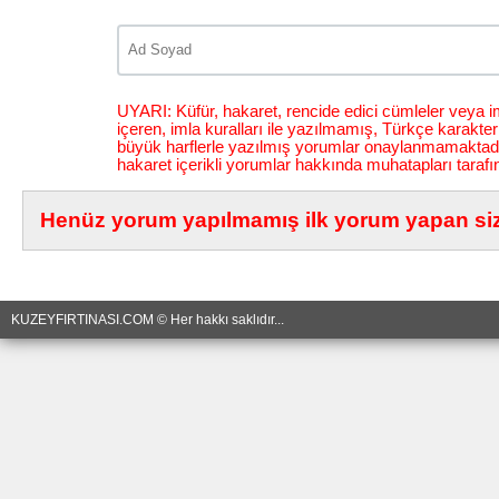
UYARI: Küfür, hakaret, rencide edici cümleler veya im
içeren, imla kuralları ile yazılmamış, Türkçe karakt
büyük harflerle yazılmış yorumlar onaylanmamaktadı
hakaret içerikli yorumlar hakkında muhatapları tarafı
Henüz yorum yapılmamış ilk yorum yapan siz 
KUZEYFIRTINASI.COM © Her hakkı saklıdır...