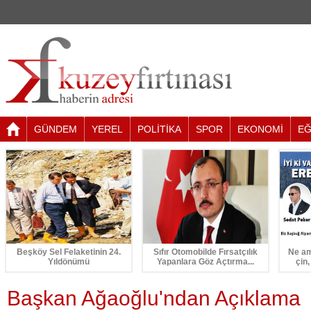
GÜNDEM
YEREL
POLİTİKA
SPOR
EKONOMİ
EĞ
Beşköy Sel Felaketinin 24.
Sıfır Otomobilde Fırsatçılık
Ne am
Yıldönümü
Yapanlara Göz Açtırma...
çin,
Başkan Ağaoğlu'ndan Açıklama