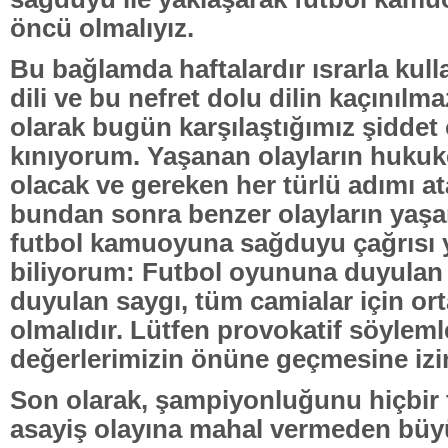
öncü olmalıyız.
Bu bağlamda haftalardır ısrarla kull
dili ve bu nefret dolu dilin kaçınılm
olarak bugün karşılaştığımız şiddet 
kınıyorum. Yaşanan olayların hukuke
olacak ve gereken her türlü adımı a
bundan sonra benzer olayların yaş
futbol kamuoyuna sağduyu çağrısı 
biliyorum: Futbol oyununa duyulan 
duyulan saygı, tüm camialar için or
olmalıdır. Lütfen provokatif söyleml
değerlerimizin önüne geçmesine izi
Son olarak, şampiyonluğunu hiçbir t
asayiş olayına mahal vermeden büy