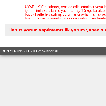
UYARI: Küfür, hakaret, rencide edici cümleler veya im
içeren, imla kuralları ile yazılmamış, Türkçe karakt
büyük harflerle yazılmış yorumlar onaylanmamaktadı
hakaret içerikli yorumlar hakkında muhatapları tarafı
Henüz yorum yapılmamış ilk yorum yapan siz 
KUZEYFIRTINASI.COM © Her hakkı saklıdır...