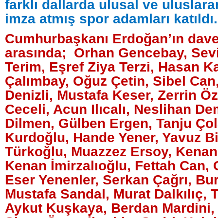
farklı dallarda ulusal ve uluslara
imza atmış spor adamları katıldı.
Cumhurbaşkanı Erdoğan’ın davet
arasında; Orhan Gencebay, Sev
Terim, Eşref Ziya Terzi, Hasan K
Çalımbay, Oğuz Çetin, Sibel Can
Denizli, Mustafa Keser, Zerrin Ö
Ceceli, Acun Ilıcalı, Neslihan De
Dilmen, Gülben Ergen, Tanju Çol
Kurdoğlu, Hande Yener, Yavuz Bi
Türkoğlu, Muazzez Ersoy, Kenan
Kenan İmirzalıoğlu, Fettah Can,
Eser Yenenler, Serkan Çağrı, Bu
Mustafa Sandal, Murat Dalkılıç, 
Aykut Kuşkaya, Berdan Mardini,