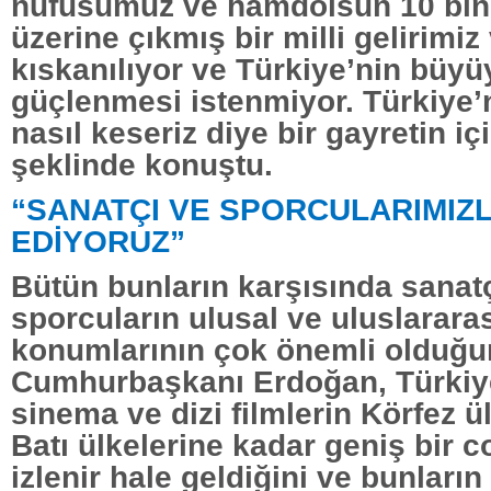
nüfusumuz ve hamdolsun 10 bin 
üzerine çıkmış bir milli gelirimiz
kıskanılıyor ve Türkiye’nin büy
güçlenmesi istenmiyor. Türkiye’n
nasıl keseriz diye bir gayretin iç
şeklinde konuştu.
“SANATÇI VE SPORCULARIMIZL
EDİYORUZ”
Bütün bunların karşısında sanatç
sporcuların ulusal ve uluslarara
konumlarının çok önemli olduğun
Cumhurbaşkanı Erdoğan, Türkiye
sinema ve dizi filmlerin Körfez ü
Batı ülkelerine kadar geniş bir 
izlenir hale geldiğini ve bunların