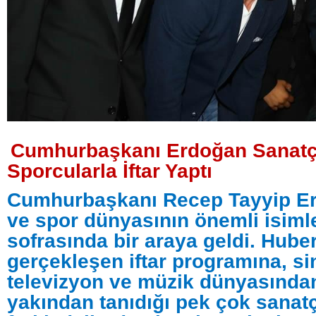
Cumhurbaşkanı Erdoğan Sanatç
Sporcularla İftar Yaptı
Cumhurbaşkanı Recep Tayyip Er
ve spor dünyasının önemli isimleri
sofrasında bir araya geldi. Hub
gerçekleşen iftar programına, s
televizyon ve müzik dünyasınd
yakından tanıdığı pek çok sanatç