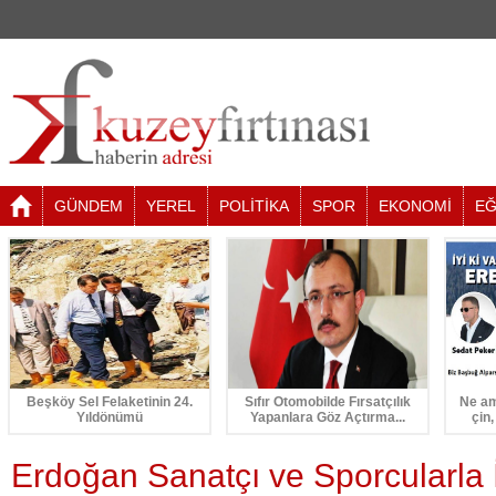
GÜNDEM
YEREL
POLİTİKA
SPOR
EKONOMİ
EĞ
Beşköy Sel Felaketinin 24.
Sıfır Otomobilde Fırsatçılık
Ne am
Yıldönümü
Yapanlara Göz Açtırma...
çin,
Erdoğan Sanatçı ve Sporcularla İ