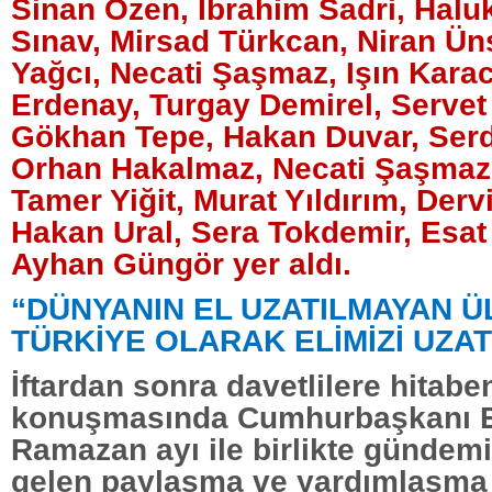
Sinan Özen, İbrahim Sadri, Hal
Sınav, Mirsad Türkcan, Niran Üns
Yağcı, Necati Şaşmaz, Işın Kara
Erdenay, Turgay Demirel, Servet
Gökhan Tepe, Hakan Duvar, Ser
Orhan Hakalmaz, Necati Şaşmaz,
Tamer Yiğit, Murat Yıldırım, Derv
Hakan Ural, Sera Tokdemir, Esat
Ayhan Güngör yer aldı.
“DÜNYANIN EL UZATILMAYAN Ü
TÜRKİYE OLARAK ELİMİZİ UZAT
İftardan sonra davetlilere hitabe
konuşmasında Cumhurbaşkanı 
Ramazan ayı ile birlikte gündem
gelen paylaşma ve yardımlaşma