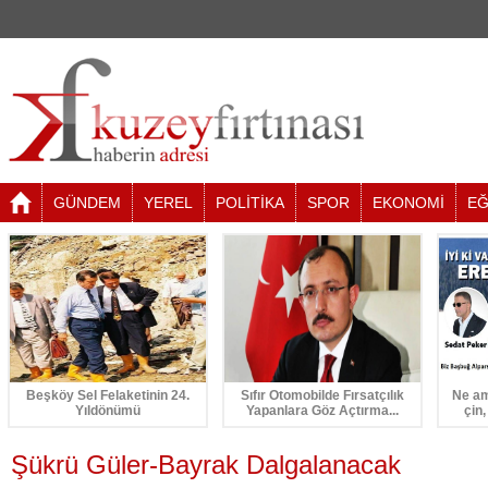
GÜNDEM
YEREL
POLİTİKA
SPOR
EKONOMİ
EĞ
Beşköy Sel Felaketinin 24.
Sıfır Otomobilde Fırsatçılık
Ne am
Yıldönümü
Yapanlara Göz Açtırma...
çin,
Şükrü Güler-Bayrak Dalgalanacak