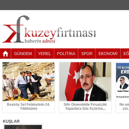
GÜNDEM
YEREL
POLİTİKA
SPOR
EKONOMİ
EĞ
Beşköy Sel Felaketinin 24.
Sıfır Otomobilde Fırsatçılık
Ne am
Yıldönümü
Yapanlara Göz Açtırma...
çin,
KUŞLAR