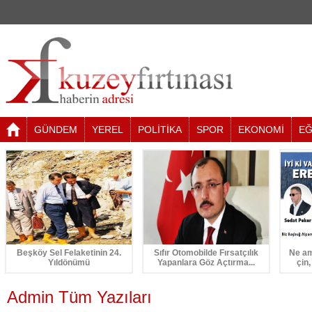
GÜNDEM
YEREL
POLİTİKA
SPOR
EKONOMİ
EĞ
Beşköy Sel Felaketinin 24.
Sıfır Otomobilde Fırsatçılık
Ne am
Yıldönümü
Yapanlara Göz Açtırma...
çin,
Admin Tüm Yazıları