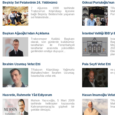
Beşköy Sel Felaketinin 24. Yıldönümü
Göksal Purtuloğlu’nun
7 Ağustos 1998 tarihinde
TR
Trabzon’un Köprübaşı ilçesine
Ma
bağlı Beşköy Beldesi’nde yaşanan
Purt
sel felaketinde...
Başkan Ağaoğlu'ndan Açıklama
İstanbul Valiliği İBB'yi
Trabzonspor Kulübü Başkanı
İs
olarak, son günlerde kulübümüz
Ba
taraftarları ile Fenerbahçeli
Me
taraftarlar arasında yükseltilen
202
gerilimden endişe duyuyor...
Etk
plan
İbrahim Uzuntaş Vefat Etti
Pala Seyfi Vefat Etti
TRabzon Köprübaşı Yağmurlu
ne 
Mahallesi’nden İbrahim Uzuntaş
en 
İstanbul’da vefat etti.
Hasretle, Rahmetle Yâd Ediyorum
Hasan İmamoğlu Vefat 
Muhsin Yazıcıoğlu, 5 Mart 2009
TR
tarihinde helikopter kazasında
Ma
Kahramanmaraş'ta şüpheli bir
İma
şekilde ölmüştü.