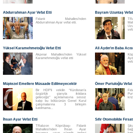
Abdurrahman Ayar Vefat Etti
Bayram Uzuntaş Vefat 
Fidanlı Mahallesi’nden
TR
Abdurrahman Ayar vefat etti.
Ma
Uzu
vefa
Yüksel Karamehmetoğlu Vefat Etti
Ali Aydın’ın Baba Acıs
Akpınar Mahallesi’nden Yüksel
Köp
Karamehmetoğlu vefat etti
Ayd
vefa
Müptezel Emellere Müsaade Edilmeyecektir
Ömer Purtuloğlu Vefat 
Bir HDP’li vekilin “Kürdistan’a
Fi
özgürlük şiarıyla iktidara
Pur
geleceğiz” açıklamasına sessiz
kriz
kalıp bu bölücünün Genel Kurul
çalışmalarına 3 birleşim
katılmama...
İhsan Ayar Vefat Etti
Sıfır Otomobilde Fırsat
TRabzon Köprübaşı Fidanlı
Şik
Mahallesi’nden İhsan Ayar
bağ
hocamız, uzun süredir tedavi
ha