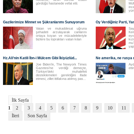
gördüğü hastanede vefat etti.
Mü
in
yür
Gazilerimize Minnet ve Şükranlarımı Sunuyorum
Oy Verdiğiniz Parti, Ya
Vatan ve mukaddesat uğruna
Say
şehadeti arzulayarak canlarını
Kem
ortaya koyan ve mücadeleleriyle
eyv
bizlere bu toprakları vatan kılan
kı
mu
yapa
Hz.Ali’nin Katili İbn-i Mülcem Gibi İkiyüzlüd...
Ne amerika, ne rusya ne
Joe Biden’in, The Newyork Times
Ayd
Gazetesi’ne verdiği demeçte,
etti
Türkiye’deki muhalefeti
desteklemeleri gerektiğini ifade
etmesi, zillet ittifakına atılmış pas...
1
2
3
4
5
6
7
8
9
10
11