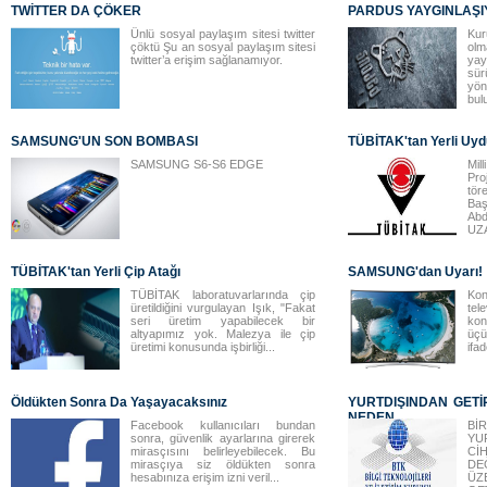
TWİTTER DA ÇÖKER
PARDUS YAYGINLAŞI
Ünlü sosyal paylaşım sitesi twitter
Kur
çöktü Şu an sosyal paylaşım sitesi
ol
twitter’a erişim sağlanamıyor.
ya
sür
yö
bul
SAMSUNG'UN SON BOMBASI
TÜBİTAK'tan Yerli Uyd
SAMSUNG S6-S6 EDGE
Mil
Pr
tör
Ba
Ab
UZA
TÜBİTAK'tan Yerli Çip Atağı
SAMSUNG'dan Uyarı!
TÜBİTAK laboratuvarlarında çip
Ko
üretildiğini vurgulayan Işık, "Fakat
te
seri üretim yapabilecek bir
ko
altyapımız yok. Malezya ile çip
üçü
üretimi konusunda işbirliği...
ifad
Öldükten Sonra Da Yaşayacaksınız
YURTDIŞINDAN GETİ
NEDEN...
Facebook kullanıcıları bundan
B
sonra, güvenlik ayarlarına girerek
YU
mirasçısını belirleyebilecek. Bu
Cİ
mirasçıya siz öldükten sonra
DE
hesabınıza erişim izni veril...
ÜZ