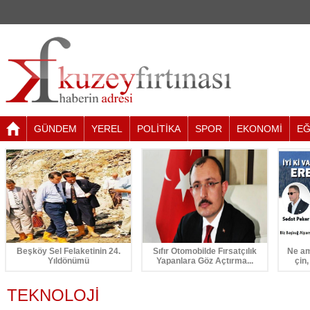
GÜNDEM
YEREL
POLİTİKA
SPOR
EKONOMİ
EĞ
Beşköy Sel Felaketinin 24.
Sıfır Otomobilde Fırsatçılık
Ne am
Yıldönümü
Yapanlara Göz Açtırma...
çin,
TEKNOLOJİ