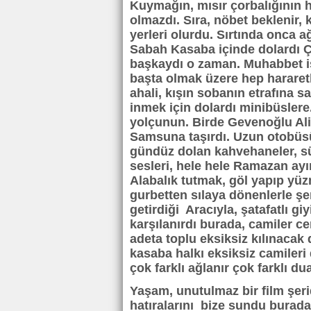
Kuymağın, mısır çorbalığının 
olmazdı. Sıra, nöbet beklenir,
yerleri olurdu. Sırtında onca a
Sabah Kasaba içinde dolardı Ç
başkaydı o zaman. Muhabbet i
başta olmak üzere hep hararetl
ahali, kışın sobanın etrafına s
inmek için dolardı minibüsler
yolçunun. Birde Gevenoğlu Ali 
Samsuna taşırdı. Uzun otobüsüy
gündüz dolan kahvehaneler, sür
sesleri, hele hele Ramazan ayı
Alabalık tutmak, göl yapıp yüzme
gurbetten sılaya dönenlerle şe
getirdiği Aracıyla, şatafatlı g
karşılanırdı burada, camiler c
adeta toplu eksiksiz kılınacak 
kasaba halkı eksiksiz camileri
çok farklı ağlanır çok farklı dua
Yaşam, unutulmaz bir film şeridi
hatıralarını bize sundu burada