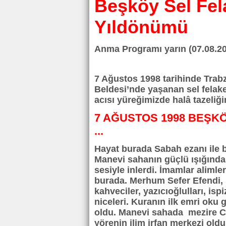
Beşköy Sel Fela
Yıldönümü
Anma Programı yarın (07.08.20
7 Ağustos 1998 tarihinde Trab
Beldesi’nde yaşanan sel felak
acısı yüreğimizde halâ tazeliği
7 AĞUSTOS 1998 BEŞKÖY
...
Hayat burada Sabah ezanı ile ba
Manevi sahanın güçlü ışığında 
sesiyle inlerdi. İmamlar aliml
burada. Merhum Sefer Efendi,
kahveciler, yazıcıoğlulları, isp
niceleri. Kuranın ilk emri oku
oldu. Manevi sahada mezire C
yörenin ilim irfan merkezi old