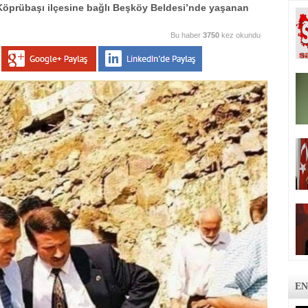
Köprübaşı ilçesine bağlı Beşköy Beldesi’nde yaşanan
Bu haber
3750
kez okundu
EN