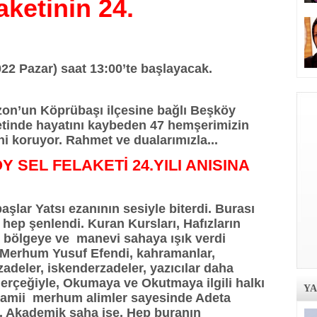
ketinin 24.
22 Pazar) saat 13:00’te başlayacak.
zon’un Köprübaşı ilçesine bağlı Beşköy
etinde hayatını kaybeden 47 hemşerimizin
ni koruyor. Rahmet ve dualarımızla...
 SEL FELAKETİ 24.YILI ANISINA
şlar Yatsı ezanının sesiyle biterdi. Burası
hep şenlendi. Kuran Kursları, Hafızların
er bölgeye ve manevi sahaya ışık verdi
 Merhum Yusuf Efendi, kahramanlar,
izadeler, iskenderzadeler, yazıcılar daha
 gerçeğiyle, Okumaya ve Okutmaya ilgili halkı
Y
amii merhum alimler sayesinde Adeta
u. Akademik saha ise, Hep buranın