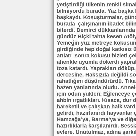
yetiştirdiği ülkenin renkli si
bilmiyordu burada. Yaz başka 
başkaydı. Koşuşturmalar, gündel
burada çalışmanın ibadet bili
biterdi. Demirci dükkanlarında
gündüz Biçki tahta kesen Atölye
Yemeğin yüz metreye kokusunu
girdiğinde hep doğal katkısız
arıları sonra kokusu bizleri çe
ahenkle uyumla dökerdi yapra
toza katardı. Yaprakları döküp
dercesine. Haksızda değildi s
rahatlığını düşündürürdü. Tıka
bazen yanlarında oludu. Anneler
için odun yükleri. Eğlenceye 
ahbin ırgatlıkları. Kısaca, du
hareketli ve çalışkan halk vard
gelirdi, hazırlanırdı hayvanlar
Hamzağa’ya, Barma’ya ve diğer
hazırlıklarla karşılanırdı. Sess
evlere. Unutulmaz, adına şarkıl