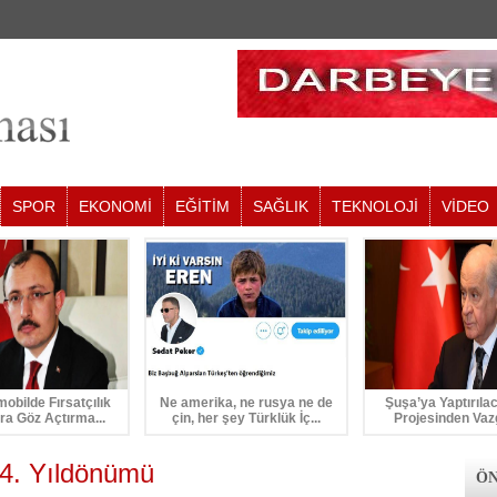
SPOR
EKONOMİ
EĞİTİM
SAĞLIK
TEKNOLOJİ
VİDEO
mobilde Fırsatçılık
Ne amerika, ne rusya ne de
Şuşa’ya Yaptırıla
ra Göz Açtırma...
çin, her şey Türklük İç...
Projesinden Vaz
24. Yıldönümü
ÖN