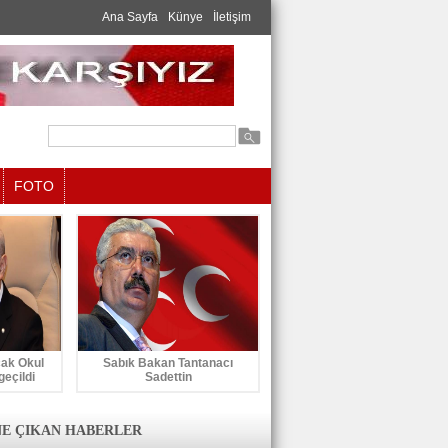
Ana Sayfa
Künye
İletişim
FOTO
cak Okul
Sabık Bakan Tantanacı
geçildi
Sadettin
E ÇIKAN HABERLER