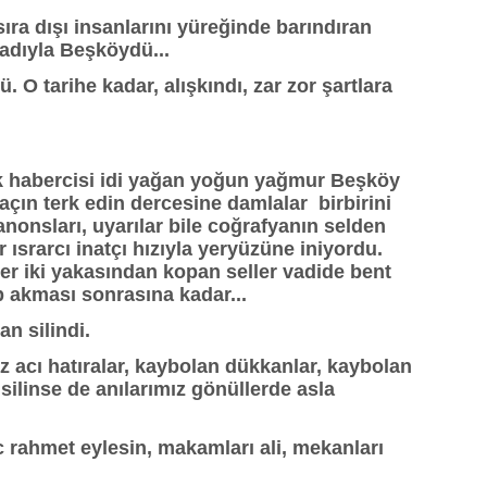
, sıra dışı insanlarını yüreğinde barındıran
i adıyla Beşköydü...
 tarihe kadar, alışkındı, zar zor şartlara
ek habercisi idi yağan yoğun yağmur Beşköy
kaçın terk edin dercesine damlalar birbirini
anonsları, uyarılar bile coğrafyanın selden
ısrarcı inatçı hızıyla yeryüzüne iniyordu.
er iki yakasından kopan seller vadide bent
ıp akması sonrasına kadar...
an silindi.
z acı hatıralar, kaybolan dükkanlar, kaybolan
silinse de anılarımız gönüllerde asla
c rahmet eylesin, makamları ali, mekanları