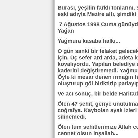
Burası, yeşilin farklı tonlarını
eski adıyla Mezire altı, şimdik
7 Ağustos 1998 Cuma günüydü. O
Yağan
Yağmura kasaba halkı...
O gün sanki bir felaket gelec
için. Üç sefer ard arda, adeta 
kovalıyordu. Yapılan belediye 
kaderini değiştiremedi. Yağmur 
Öyle ki mesar denen ırmağın h
oluşturup göl biriktirip patlay
Ve acı sonuç, bir belde Haritad
Ölen 47 şehit, geriye unutulma
coğrafya. Kaybolan ayak izleri 
silinemedi.
Ölen tüm şehitlerimize Allah c
cennet olsun inşallah...