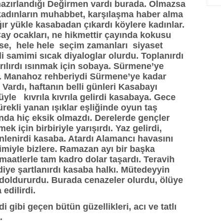
hazırlandığı Değirmen vardı burada. Olmazsa
 kadınların muhabbet, karşılaşma haber alma
ğır yükle kasabadan çıkardı köylere kadınlar.
ay ocakları, ne hikmettir çayında kokusu
se, hele hele seçim zamanları siyaset
i samimi sıcak diyaloglar olurdu. Toplanırdı
arılırdı ısınmak için sobaya. Sürmene’ye
e. Manahoz rehberiydi Sürmene’ye kadar
Vardı, haftanın belli günleri Kasabayı
le kıvrıla kıvrıla gelirdi kasabaya. Gece
ekli yanan ışıklar eşliğinde oyun taş
nda hiç eksik olmazdı. Derelerde gençler
k için birbiriyle yarışırdı. Yaz gelirdi,
nlenirdi kasaba. Atardı Alamancı havasını
iyimiyle bizlere. Ramazan ayı bir başka
emaatlerle tam kadro dolar taşardı. Teravih
diye şartlanırdı kasaba halkı. Mütedeyyin
 doldururdu. Burada cenazeler olurdu, ölüye
 edilirdi.
 gibi geçen bütün güzellikleri, acı ve tatlı
.