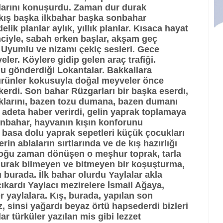
malarını konuşurdu. Zaman dur durak
kış başka ilkbahar başka sonbahar
ik planlar aylık, yıllık planlar. Kısaca hayat
nciyle, sabah erken başlar, akşam geç
 Uyumlu ve nizamı çekiç sesleri. Gece
ler. Köylere gidip gelen araç trafiği.
 gönderdiği Lokantalar. Bakkallara
 ürünler kokusuyla doğal meyveler önce
kerdi. Son bahar Rüzgarları bir başka eserdı,
klarını, bazen tozu dumana, bazen dumanı
, adeta haber verirdi, gelin yaprak toplamaya
onbahar, hayvanın kışın konforunu
 basa dolu yaprak sepetleri küçük çocukları
in ablaların sırtlarında ve de kış hazırlığı
çoğu zaman dönüşen o meşhur toprak, tarla
r durak bilmeyen ve bitmeyen bir koşuşturma,
ı burada. İlk bahar olurdu Yaylalar akla
 çıkardı Yaylacı mezirelere İsmail Ağaya,
 yaylalara. Kış, burada, yapılan son
iz, sinsi yağardı beyaz örtü hapsederdi bizleri
ar türküler yazılan mis gibi lezzet