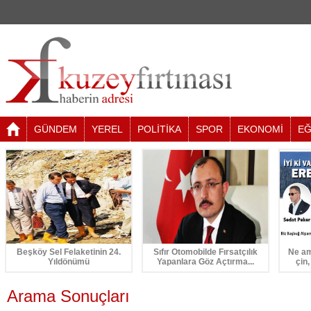
GÜNDEM
YEREL
POLİTİKA
SPOR
EKONOMİ
EĞ
Beşköy Sel Felaketinin 24.
Sıfır Otomobilde Fırsatçılık
Ne am
Yıldönümü
Yapanlara Göz Açtırma...
çin,
Arama Sonuçları