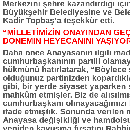
Merkezini şehre kazandırdığı içi
Büyükşehir Belediyesine ve Bel
Kadir Topbaş’a teşekkür etti.
“MİLLETİMİZİN ONAYINDAN GE
DÖNEMİN HEYECANINI YAŞIYO
Daha önce Anayasanın ilgili ma
cumhurbaşkanının partili olama
hükmünü hatırlatarak, “Böylece
olduğunuz partinizden kopardıklar
gibi, bir yerde siyaset yaparken 
mahkûm etmişler. Biz de alışılmı
cumhurbaşkanı olmayacağımızı
ifade etmiştik. Sonunda verilen 
Anayasa değişikliği ve hamdols
yeniden kavuşma fırsatını Rabbim