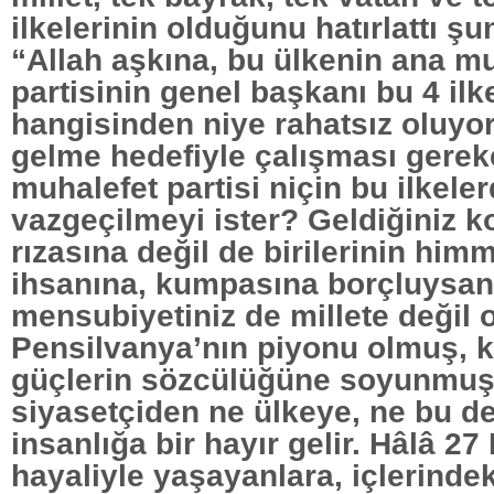
ilkelerinin olduğunu hatırlattı şun
“Allah aşkına, bu ülkenin ana m
partisinin genel başkanı bu 4 ilk
hangisinden niye rahatsız oluyor
gelme hedefiyle çalışması gerek
muhalefet partisi niçin bu ilkele
vazgeçilmeyi ister? Geldiğiniz ko
rızasına değil de birilerinin himm
ihsanına, kumpasına borçluysanı
mensubiyetiniz de millete değil o
Pensilvanya’nın piyonu olmuş, k
güçlerin sözcülüğüne soyunmuş
siyasetçiden ne ülkeye, ne bu de
insanlığa bir hayır gelir. Hâlâ 27
hayaliyle yaşayanlara, içlerinde