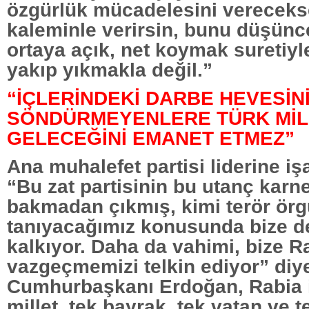
özgürlük mücadelesini vereceks
kaleminle verirsin, bunu düşüncen
ortaya açık, net koymak suretiyle
yakıp yıkmakla değil.”
“İÇLERİNDEKİ DARBE HEVESİN
SÖNDÜRMEYENLERE TÜRK MİL
GELECEĞİNİ EMANET ETMEZ”
Ana muhalefet partisi liderine iş
“Bu zat partisinin bu utanç karn
bakmadan çıkmış, kimi terör örg
tanıyacağımız konusunda bize 
kalkıyor. Daha da vahimi, bize 
vazgeçmemizi telkin ediyor” di
Cumhurbaşkanı Erdoğan, Rabia i
millet, tek bayrak, tek vatan ve t