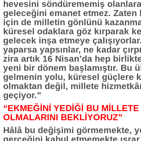
hevesini söndürememiş olanlara 
geleceğini emanet etmez. Zaten b
için de milletin gönlünü kazanma
küresel odaklara göz kırparak ke
gelecek inşa etmeye çalışıyorla
yaparsa yapsınlar, ne kadar çırp
zira artık 16 Nisan’da hep birlikt
yeni bir dönem başlamıştır. Bu ü
gelmenin yolu, küresel güçlere 
olmaktan değil, millete hizmetk
geçiyor.”
“EKMEĞİNİ YEDİĞİ BU MİLLETE
OLMALARINI BEKLİYORUZ”
Hâlâ bu değişimi görmemekte, y
gerçeğini kabul etmemekte ısrar