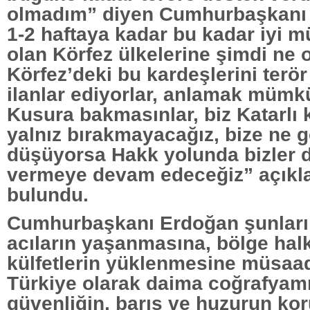
olmadım” diyen Cumhurbaşkanı
1-2 haftaya kadar bu kadar iyi m
olan Körfez ülkelerine şimdi ne 
Körfez’deki bu kardeşlerini terör
ilanlar ediyorlar, anlamak mümk
Kusura bakmasınlar, biz Katarlı 
yalnız bırakmayacağız, bize ne 
düşüyorsa Hakk yolunda bizler d
vermeye devam edeceğiz” açık
bulundu.
Cumhurbaşkanı Erdoğan şunları 
acıların yaşanmasına, bölge hal
külfetlerin yüklenmesine müsaa
Türkiye olarak daima coğrafyamız
güvenliğin, barış ve huzurun k