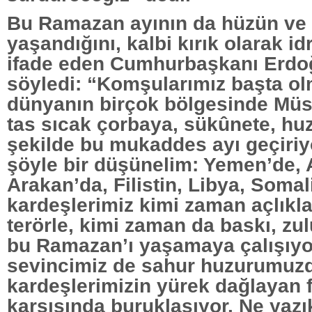
Bu Ramazan ayının da hüzün ve 
yaşandığını, kalbi kırık olarak id
ifade eden Cumhurbaşkanı Erdoğ
söyledi: “Komşularımız başta o
dünyanın birçok bölgesinde Müs
tas sıcak çorbaya, sükûnete, huz
şekilde bu mukaddes ayı geçiriy
şöyle bir düşünelim: Yemen’de, 
Arakan’da, Filistin, Libya, Somal
kardeşlerimiz kimi zaman açlıkl
terörle, kimi zaman da baskı, zu
bu Ramazan’ı yaşamaya çalışıyorl
sevincimiz de sahur huzurumuz
kardeşlerimizin yürek dağlayan f
karşısında buruklaşıyor. Ne yazı