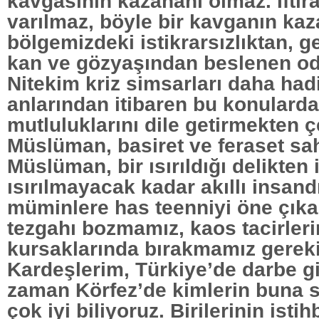
kavgasının kazananı olmaz. İftira
varılmaz, böyle bir kavganın kaz
bölgemizdeki istikrarsızlıktan, g
kan ve gözyaşından beslenen oda
Nitekim kriz simsarları daha hadi
anlarından itibaren bu konularda
mutluluklarını dile getirmekten 
Müslüman, basiret ve feraset sah
Müslüman, bir ısırıldığı delikten 
ısırılmayacak kadar akıllı insand
müminlere has teenniyi öne çıka
tezgahı bozmamız, kaos tacirleri
kursaklarında bırakmamız gereki
Kardeşlerim, Türkiye’de darbe g
zaman Körfez’de kimlerin buna s
çok iyi biliyoruz. Birilerinin istih