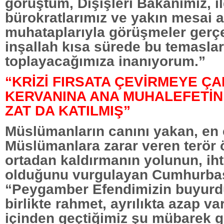
görüştüm, Dışişleri Bakanımız, il
bürokratlarımız ve yakın mesai 
muhataplarıyla görüşmeler gerçek
inşallah kısa sürede bu temaslar
toplayacağımıza inanıyorum.”
“KRİZİ FIRSATA ÇEVİRMEYE Ç
KERVANINA ANA MUHALEFETİN
ZAT DA KATILMIŞ”
Müslümanların canını yakan, en
Müslümanlara zarar veren terör ö
ortadan kaldırmanın yolunun, ihtil
olduğunu vurgulayan Cumhurba
“Peygamber Efendimizin buyurdu
birlikte rahmet, ayrılıkta azap va
içinden geçtiğimiz şu mübarek 