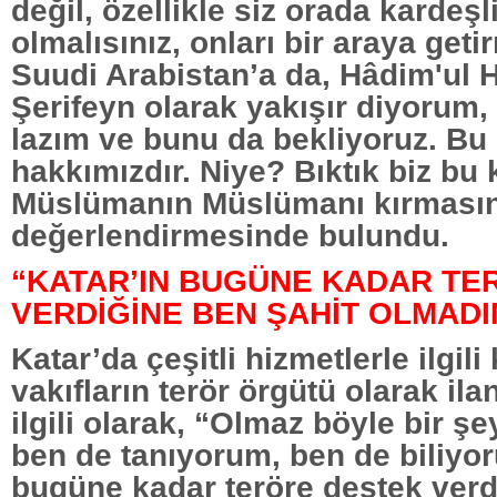
değil, özellikle siz orada kardeşl
olmalısınız, onları bir araya geti
Suudi Arabistan’a da, Hâdim'ul 
Şerifeyn olarak yakışır diyorum
lazım ve bunu da bekliyoruz. Bu
hakkımızdır. Niye? Bıktık biz bu
Müslümanın Müslümanı kırmasın
değerlendirmesinde bulundu.
“KATAR’IN BUGÜNE KADAR TE
VERDİĞİNE BEN ŞAHİT OLMADI
Katar’da çeşitli hizmetlerle ilgil
vakıfların terör örgütü olarak ila
ilgili olarak, “Olmaz böyle bir şey
ben de tanıyorum, ben de biliyo
bugüne kadar teröre destek verd