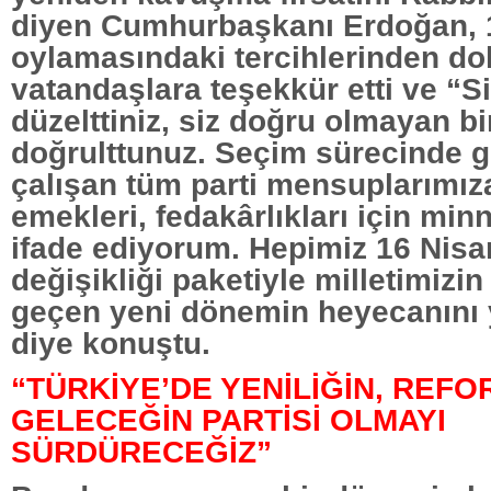
diyen Cumhurbaşkanı Erdoğan, 
oylamasındaki tercihlerinden do
vatandaşlara teşekkür etti ve “Si
düzelttiniz, siz doğru olmayan bi
doğrulttunuz. Seçim sürecinde 
çalışan tüm parti mensuplarımıza
emekleri, fedakârlıkları için minn
ifade ediyorum. Hepimiz 16 Nis
değişikliği paketiyle milletimizi
geçen yeni dönemin heyecanını 
diye konuştu.
“TÜRKİYE’DE YENİLİĞİN, REF
GELECEĞİN PARTİSİ OLMAYI
SÜRDÜRECEĞİZ”