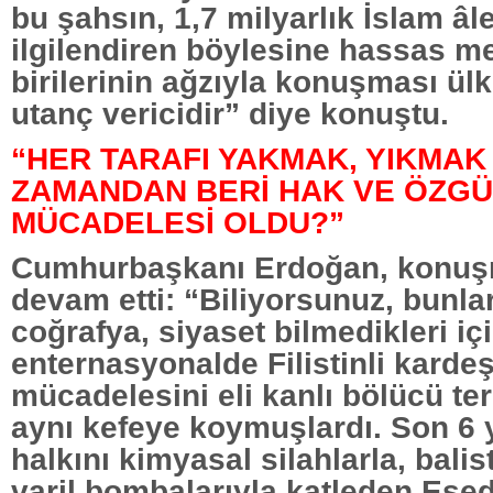
bu şahsın, 1,7 milyarlık İslam âl
ilgilendiren böylesine hassas m
birilerinin ağzıyla konuşması ül
utanç vericidir” diye konuştu.
“HER TARAFI YAKMAK, YIKMAK
ZAMANDAN BERİ HAK VE ÖZG
MÜCADELESİ OLDU?”
Cumhurbaşkanı Erdoğan, konuş
devam etti: “Biliyorsunuz, bunlar
coğrafya, siyaset bilmedikleri içi
enternasyonalde Filistinli kardeş
mücadelesini eli kanlı bölücü te
aynı kefeye koymuşlardı. Son 6 y
halkını kimyasal silahlarla, balist
varil bombalarıyla katleden Esed