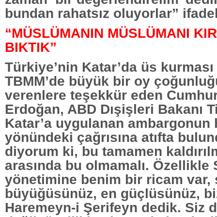
bundan rahatsız oluyorlar” ifadel
“MÜSLÜMANIN MÜSLÜMANI KI
BIKTIK”
Türkiye’nin Katar’da üs kurması il
TBMM’de büyük bir oy çoğunluğ
verenlere teşekkür eden Cumhu
Erdoğan, ABD Dışişleri Bakanı T
Katar’a uygulanan ambargonun ha
yönündeki çağrısına atıfta bulu
diyorum ki, bu tamamen kaldırılm
arasında bu olmamalı. Özellikle
yönetimine benim bir ricam var, 
büyüğüsünüz, en güçlüsünüz, bi
Haremeyn-i Şerifeyn dedik. Siz 