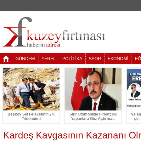
GÜNDEM
YEREL
POLİTİKA
SPOR
EKONOMİ
EĞ
Beşköy Sel Felaketinin 24.
Sıfır Otomobilde Fırsatçılık
Ne am
Yıldönümü
Yapanlara Göz Açtırma...
çin,
Kardeş Kavgasının Kazananı O