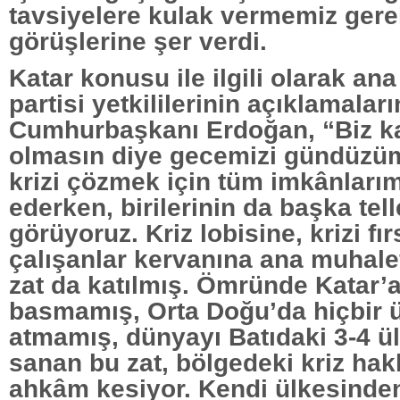
tavsiyelere kulak vermemiz gere
görüşlerine şer verdi.
Katar konusu ile ilgili olarak an
partisi yetkililerinin açıklamala
Cumhurbaşkanı Erdoğan, “Biz k
olmasın diye gecemizi gündüzü
krizi çözmek için tüm imkânlarım
ederken, birilerinin da başka tel
görüyoruz. Kriz lobisine, krizi f
çalışanlar kervanına ana muhale
zat da katılmış. Ömründe Katar’
basmamış, Orta Doğu’da hiçbir 
atmamış, dünyayı Batıdaki 3-4 ü
sanan bu zat, bölgedeki kriz ha
ahkâm kesiyor. Kendi ülkesinde