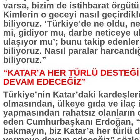
varsa, bizim de istihbarat örgüt
Kimlerin o geceyi nasıl geçirdikle
biliyoruz. ‘Türkiye’de ne oldu, ne 
mi, gidiyor mu, darbe neticeye ul
ulaşıyor mu’; bunu takip edenleri
biliyoruz. Nasıl paralar harcandığ
biliyoruz.”
“KATAR’A HER TÜRLÜ DESTEĞ
DEVAM EDECEĞİZ”
Türkiye’nin Katar’daki kardeşler
olmasından, ülkeye gıda ve ilaç 
yapmasından rahatsız olanların 
eden Cumhurbaşkanı Erdoğan, 
bakmayın, biz Katar’a her türlü 
vermeye devam edeceğiz” sözler