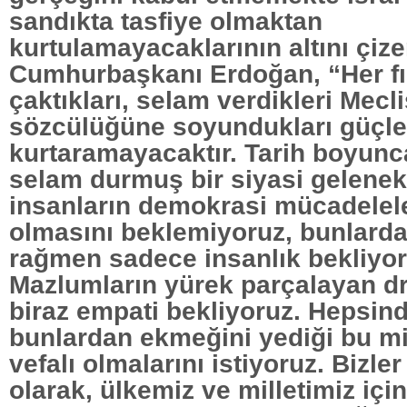
sandıkta tasfiye olmaktan
kurtulamayacaklarının altını çiz
Cumhurbaşkanı Erdoğan, “Her fır
çaktıkları, selam verdikleri Mec
sözcülüğüne soyundukları güçler
kurtaramayacaktır. Tarih boyunc
selam durmuş bir siyasi gelenek
insanların demokrasi mücadelel
olmasını beklemiyoruz, bunlard
rağmen sadece insanlık bekliyor
Mazlumların yürek parçalayan dr
biraz empati bekliyoruz. Hepsin
bunlardan ekmeğini yediği bu mil
vefalı olmalarını istiyoruz. Bizler
olarak, ülkemiz ve milletimiz iç