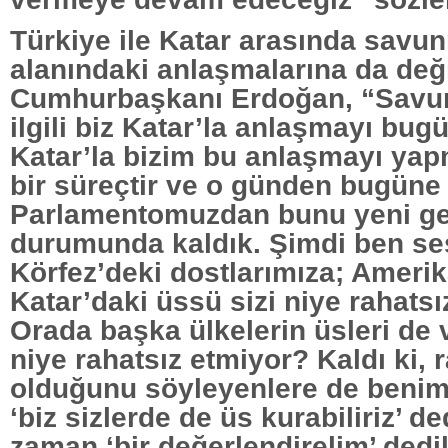
Türkiye ile Katar arasında savu
alanındaki anlaşmalarına da değ
Cumhurbaşkanı Erdoğan, “Savun
ilgili biz Katar’la anlaşmayı bug
Katar’la bizim bu anlaşmayı yapm
bir süreçtir ve o günden bugüne
Parlamentomuzdan bunu yeni g
durumunda kaldık. Şimdi ben s
Körfez’deki dostlarımıza; Amerik
Katar’daki üssü sizi niye rahats
Orada başka ülkelerin üsleri de v
niye rahatsız etmiyor? Kaldı ki, 
olduğunu söyleyenlere de benim 
‘biz sizlerde de üs kurabiliriz’ d
zaman ‘bir değerlendirelim’ dedil