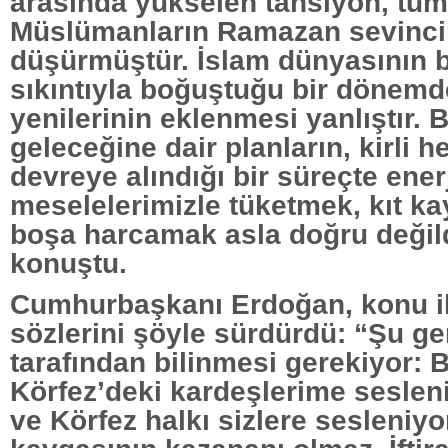
arasında yükselen tansiyon, tüm
Müslümanların Ramazan sevinci
düşürmüştür. İslam dünyasının b
sıkıntıyla boğuştuğu bir dönem
yenilerinin eklenmesi yanlıştır. 
geleceğine dair planların, kirli h
devreye alındığı bir süreçte ener
meselelerimizle tüketmek, kıt ka
boşa harcamak asla doğru değild
konuştu.
Cumhurbaşkanı Erdoğan, konu ile
sözlerini şöyle sürdürdü: “Şu g
tarafından bilinmesi gerekiyor:
Körfez’deki kardeşlerime sesleni
ve Körfez halkı sizlere sesleniy