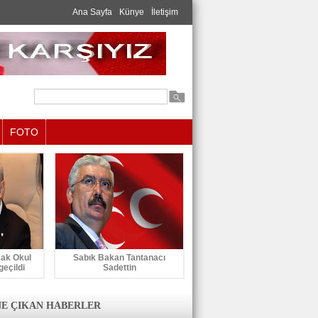
Ana Sayfa
Künye
İletişim
FOTO
cak Okul
Sabık Bakan Tantanacı
geçildi
Sadettin
E ÇIKAN HABERLER