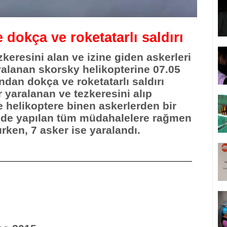
 dokça ve roketatarlı saldırı
keresini alan ve izine giden askerleri
valanan skorsky helikopterine 07.05
ından dokça ve roketatarlı saldırı
r yaralanan ve tezkeresini alıp
 helikoptere binen askerlerden bir
anede yapılan tüm müdahalelere rağmen
rken, 7 asker ise yaralandı.