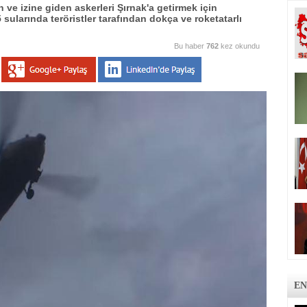
 ve izine giden askerleri Şırnak'a getirmek için
sularında teröristler tarafından dokça ve roketatarlı
Bu haber
762
kez okundu
EN