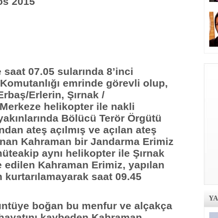
 2015
 saat 07.05 sularında 8’inci
omutanlığı emrinde görevli olup,
Erbaş/Erlerin, Şırnak /
Merkeze helikopter ile nakli
akınlarında Bölücü Terör Örgütü
ından ateş açılmış ve açılan ateş
unan Kahraman bir Jandarma Erimiz
müteakip aynı helikopter ile Şırnak
e edilen Kahraman Erimiz, yapılan
kurtarılamayarak saat 09.45
Y
üzüntüye boğan bu menfur ve alçakça
a hayatını kaybeden Kahraman