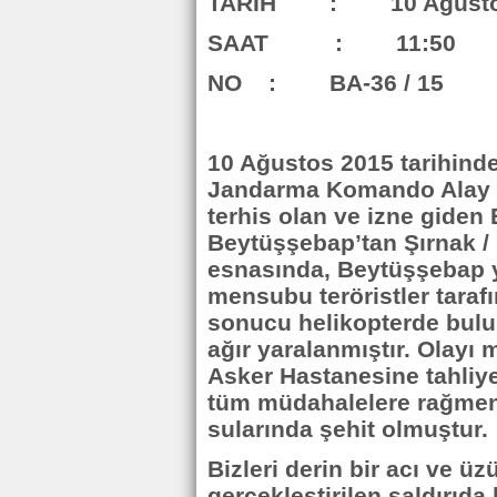
TARİH : 10 Ağustos
SAAT : 11:50
NO : BA-36 / 15
10 Ağustos 2015 tarihinde
Jandarma Komando Alay K
terhis olan ve izne giden 
Beytüşşebap’tan Şırnak / 
esnasında, Beytüşşebap y
mensubu teröristler taraf
sonucu helikopterde bul
ağır yaralanmıştır. Olayı 
Asker Hastanesine tahliy
tüm müdahalelere rağmen 
sularında şehit olmuştur.
Bizleri derin bir acı ve 
gerçekleştirilen saldırıd