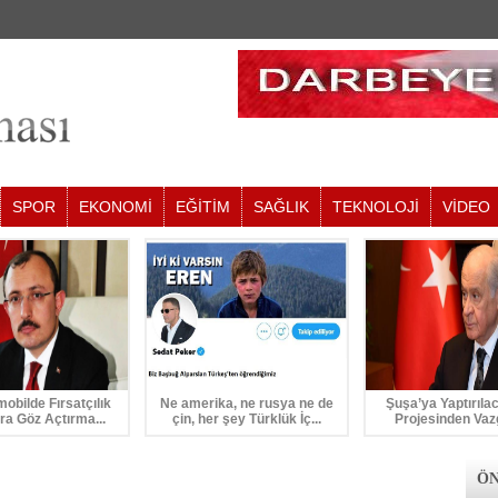
SPOR
EKONOMİ
EĞİTİM
SAĞLIK
TEKNOLOJİ
VİDEO
mobilde Fırsatçılık
Ne amerika, ne rusya ne de
Şuşa’ya Yaptırıla
ra Göz Açtırma...
çin, her şey Türklük İç...
Projesinden Vaz
ÖN