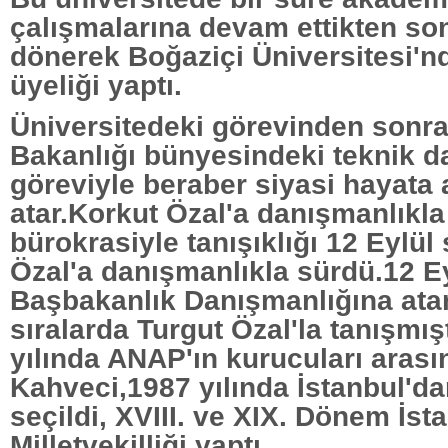
çalışmalarına devam ettikten so
dönerek Boğaziçi Üniversitesi'n
üyeliği yaptı.
Üniversitedeki görevinden sonra 
Bakanlığı bünyesindeki teknik d
göreviyle beraber siyasi hayata
atar.Korkut Özal'a danışmanlıkl
bürokrasiyle tanışıklığı 12 Eylül
Özal'a danışmanlıkla sürdü.12 
Başbakanlık Danışmanlığına ata
sıralarda Turgut Özal'la tanışmış
yılında ANAP'ın kurucuları arası
Kahveci,1987 yılında İstanbul'dan
seçildi, XVIII. ve XIX. Dönem İst
Milletvekilliği yaptı