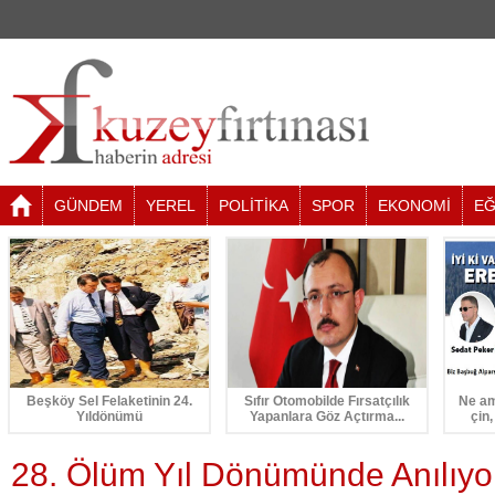
GÜNDEM
YEREL
POLİTİKA
SPOR
EKONOMİ
EĞ
Beşköy Sel Felaketinin 24.
Sıfır Otomobilde Fırsatçılık
Ne am
Yıldönümü
Yapanlara Göz Açtırma...
çin,
28. Ölüm Yıl Dönümünde Anılıyo