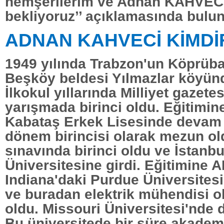
hemşerilerim ve Adnan KAHVECİ
bekliyoruz’’ açıklamasında bulu
ADNAN KAHVECİ KİMDİ
1949 yılında Trabzon'un Köprübaş
Beşköy beldesi Yılmazlar köyün
İlkokul yıllarında Milliyet gazetes
yarışmada birinci oldu. Eğitimin
Kabataş Erkek Lisesinde devam e
dönem birincisi olarak mezun ol
sınavında birinci oldu ve İstanbu
Üniversitesine girdi. Eğitimine 
Indiana'daki Purdue Üniversites
ve buradan elektrik mühendisi 
oldu. Missouri Üniversitesi'nde d
Bu üniversitede bir süre akadem