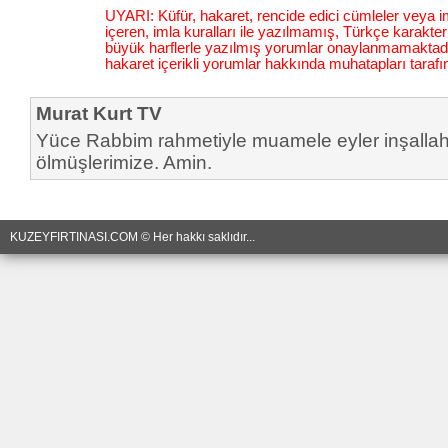
UYARI: Küfür, hakaret, rencide edici cümleler veya im
içeren, imla kuralları ile yazılmamış, Türkçe karakt
büyük harflerle yazılmış yorumlar onaylanmamaktadı
hakaret içerikli yorumlar hakkında muhatapları tarafı
Murat Kurt TV
Yüce Rabbim rahmetiyle muamele eyler inşalla
ölmüşlerimize. Amin.
KUZEYFIRTINASI.COM © Her hakkı saklıdır...