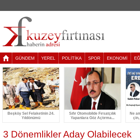
GÜNDEM
YEREL
POLİTİKA
SPOR
EKONOMİ
EĞ
Beşköy Sel Felaketinin 24.
Sıfır Otomobilde Fırsatçılık
Ne am
Yıldönümü
Yapanlara Göz Açtırma...
çin,
3 Dönemlikler Aday Olabilecek