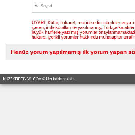
UYARI: Küfür, hakaret, rencide edici cümleler veya im
içeren, imla kuralları ile yazılmamış, Türkçe karakt
büyük harflerle yazılmış yorumlar onaylanmamaktadı
hakaret içerikli yorumlar hakkında muhatapları tarafı
Henüz yorum yapılmamış ilk yorum yapan siz 
KUZEYFIRTINASI.COM © Her hakkı saklıdır...