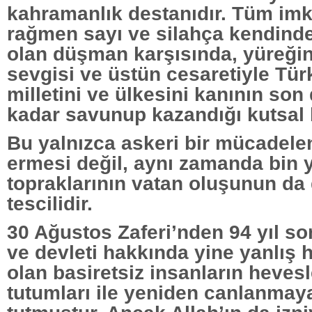
kahramanlık destanıdır. Tüm imk
rağmen sayı ve silahça kendind
olan düşman karşısında, yüreği
sevgisi ve üstün cesaretiyle Tü
milletini ve ülkesini kanının so
kadar savunup kazandığı kutsal b
Bu yalnızca askeri bir mücadele
ermesi değil, aynı zamanda bin y
topraklarının vatan oluşunun da
tescilidir.
30 Ağustos Zaferi’nden 94 yıl son
ve devleti hakkında yine yanlış 
olan basiretsiz insanların hevesle
tutumları ile yeniden canlanmay