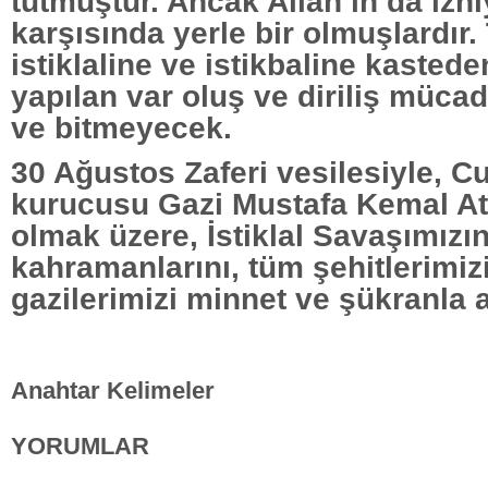
tutmuştur. Ancak Allah’ın da izniy
karşısında yerle bir olmuşlardır. 
istiklaline ve istikbaline kastede
yapılan var oluş ve diriliş müca
ve bitmeyecek.
30 Ağustos Zaferi vesilesiyle, C
kurucusu Gazi Mustafa Kemal At
olmak üzere, İstiklal Savaşımızı
kahramanlarını, tüm şehitlerimiz
gazilerimizi minnet ve şükranla 
Anahtar Kelimeler
YORUMLAR