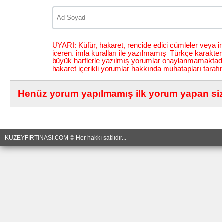
UYARI: Küfür, hakaret, rencide edici cümleler veya im
içeren, imla kuralları ile yazılmamış, Türkçe karakt
büyük harflerle yazılmış yorumlar onaylanmamaktadı
hakaret içerikli yorumlar hakkında muhatapları tarafı
Henüz yorum yapılmamış ilk yorum yapan siz 
KUZEYFIRTINASI.COM © Her hakkı saklıdır...