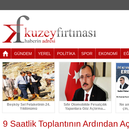
GÜNDEM
YEREL
POLİTİKA
SPOR
EKONOMİ
EĞ
Beşköy Sel Felaketinin 24.
Sıfır Otomobilde Fırsatçılık
Ne am
Yıldönümü
Yapanlara Göz Açtırma...
çin,
9 Saatlik Toplantının Ardından A