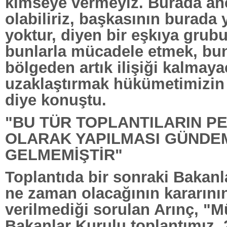
kimseye vermeyiz. Burada an
olabiliriz, başkasının burada
yoktur, diyen bir eşkıya grub
bunlarla mücadele etmek, bun
bölgeden artık ilişiği kalmaya
uzaklaştırmak hükümetimizin 
diye konuştu.
"BU TÜR TOPLANTILARIN P
OLARAK YAPILMASI GÜNDE
GELMEMİŞTİR"
Toplantıda bir sonraki Bakan
ne zaman olacağının kararının
verilmediği sorulan Arınç, "M
Bakanlar Kurulu toplantımız, 