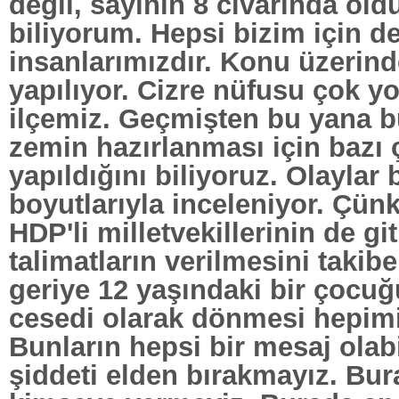
değil, sayının 8 civarında ol
biliyorum. Hepsi bizim için de
insanlarımızdır. Konu üzerind
yapılıyor. Cizre nüfusu çok y
ilçemiz. Geçmişten bu yana bu
zemin hazırlanması için bazı 
yapıldığını biliyoruz. Olaylar
boyutlarıyla inceleniyor. Çün
HDP'li milletvekillerinin de gi
talimatların verilmesini taki
geriye 12 yaşındaki bir çocu
cesedi olarak dönmesi hepimi
Bunların hepsi bir mesaj olabil
şiddeti elden bırakmayız. Bura