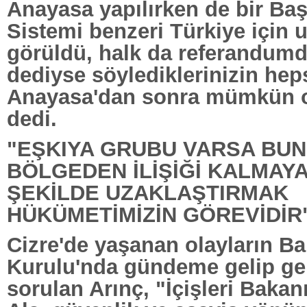
Anayasa yapılırken de bir Baş
Sistemi benzeri Türkiye için 
görüldü, halk da referandumd
dediyse söylediklerinizin hep
Anayasa'dan sonra mümkün o
dedi.
"EŞKIYA GRUBU VARSA BUN
BÖLGEDEN İLİŞİĞİ KALMAY
ŞEKİLDE UZAKLAŞTIRMAK
HÜKÜMETİMİZİN GÖREVİDİR
Cizre'de yaşanan olayların Ba
Kurulu'nda gündeme gelip ge
sorulan Arınç, "İçişleri Baka