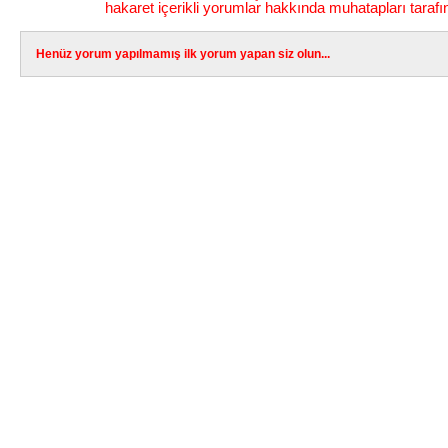
hakaret içerikli yorumlar hakkında muhatapları tarafı
Henüz yorum yapılmamış ilk yorum yapan siz olun...