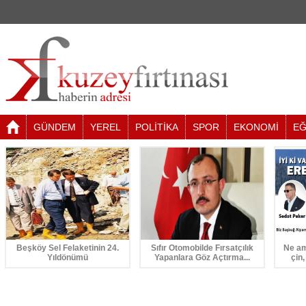
GÜNDEM
YEREL
POLİTİKA
SPOR
EKONOMİ
EĞ
Beşköy Sel Felaketinin 24.
Sıfır Otomobilde Fırsatçılık
Ne am
Yıldönümü
Yapanlara Göz Açtırma...
çin,