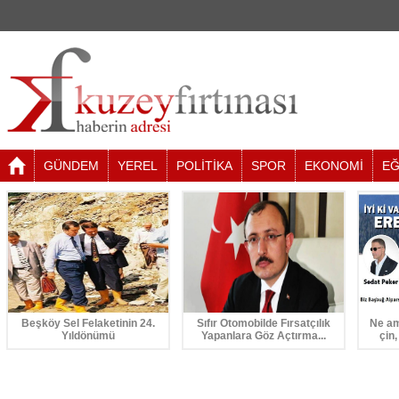
GÜNDEM
YEREL
POLİTİKA
SPOR
EKONOMİ
EĞ
Beşköy Sel Felaketinin 24.
Sıfır Otomobilde Fırsatçılık
Ne am
Yıldönümü
Yapanlara Göz Açtırma...
çin,