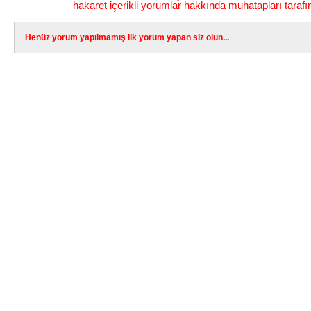
hakaret içerikli yorumlar hakkında muhatapları tarafı
Henüz yorum yapılmamış ilk yorum yapan siz olun...