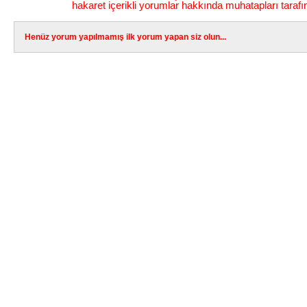
hakaret içerikli yorumlar hakkında muhatapları tarafı
Henüz yorum yapılmamış ilk yorum yapan siz olun...