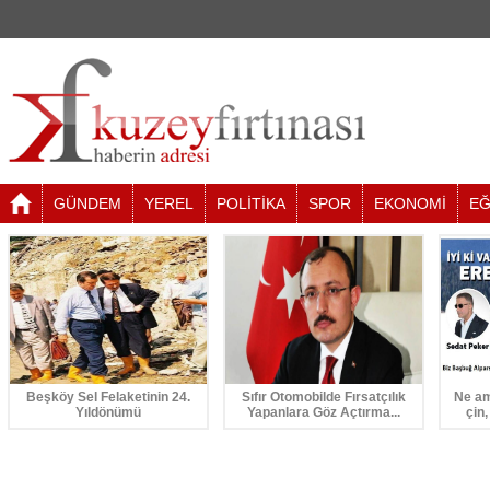
GÜNDEM
YEREL
POLİTİKA
SPOR
EKONOMİ
EĞ
Beşköy Sel Felaketinin 24.
Sıfır Otomobilde Fırsatçılık
Ne am
Yıldönümü
Yapanlara Göz Açtırma...
çin,