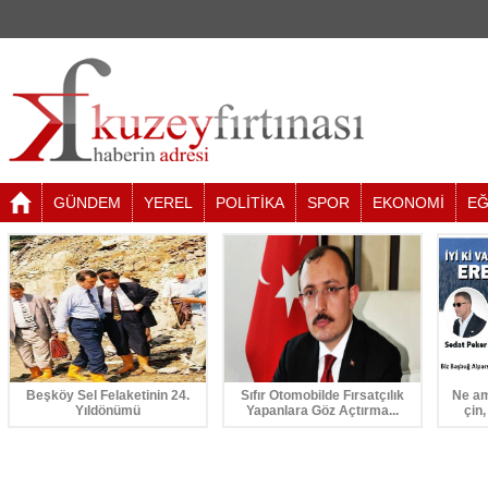
GÜNDEM
YEREL
POLİTİKA
SPOR
EKONOMİ
EĞ
Beşköy Sel Felaketinin 24.
Sıfır Otomobilde Fırsatçılık
Ne am
Yıldönümü
Yapanlara Göz Açtırma...
çin,