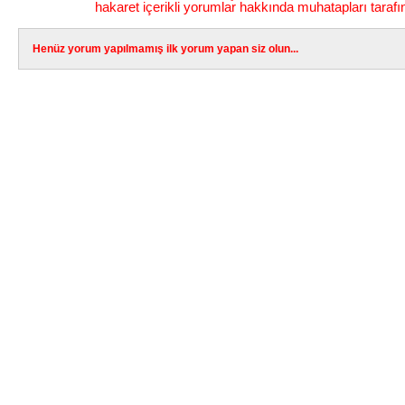
hakaret içerikli yorumlar hakkında muhatapları tarafı
Henüz yorum yapılmamış ilk yorum yapan siz olun...