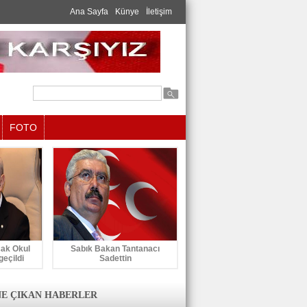
Ana Sayfa
Künye
İletişim
FOTO
cak Okul
Sabık Bakan Tantanacı
geçildi
Sadettin
E ÇIKAN HABERLER