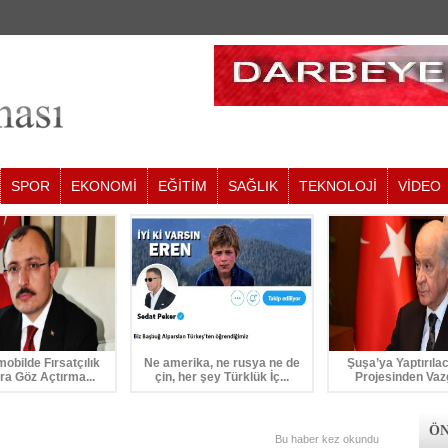
SPOR
EKONOMİ
EĞİTİM
SAĞLIK
TEKNOLOJİ
VİDEO
mobilde Fırsatçılık
Ne amerika, ne rusya ne de
Şuşa’ya Yaptırıla
ra Göz Açtırma...
çin, her şey Türklük İç...
Projesinden Vaz
ÖN
Bu haber
kez okundu