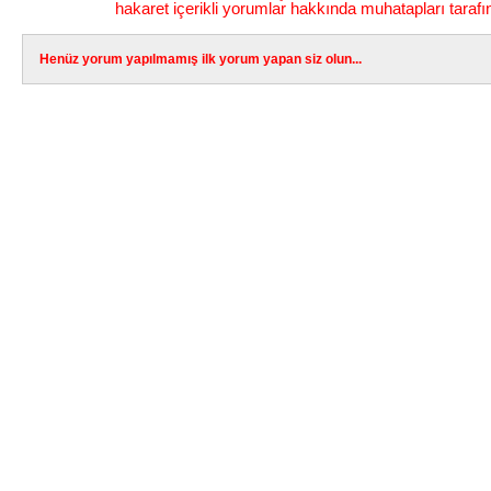
hakaret içerikli yorumlar hakkında muhatapları tarafı
Henüz yorum yapılmamış ilk yorum yapan siz olun...