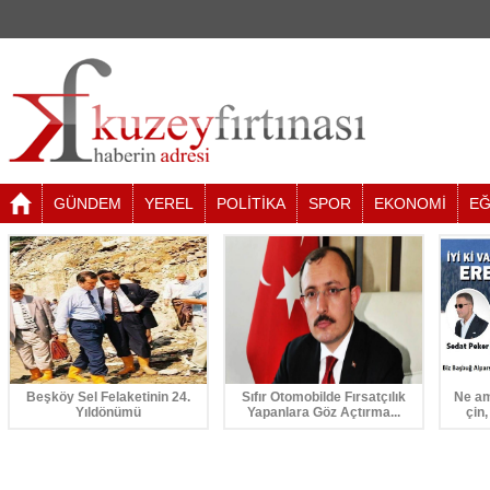
GÜNDEM
YEREL
POLİTİKA
SPOR
EKONOMİ
EĞ
Beşköy Sel Felaketinin 24.
Sıfır Otomobilde Fırsatçılık
Ne am
Yıldönümü
Yapanlara Göz Açtırma...
çin,