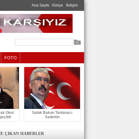
Ana Sayfa
Künye
İletişim
FOTO
cak Okul
Sabık Bakan Tantanacı
geçildi
Sadettin
E ÇIKAN HABERLER