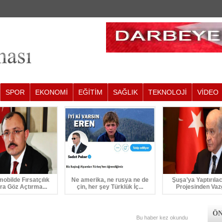
SPOR
EKONOMİ
EĞİTİM
SAĞLIK
TEKNOLOJİ
VİDEO
mobilde Fırsatçılık
Ne amerika, ne rusya ne de
Şuşa’ya Yaptırıla
ra Göz Açtırma...
çin, her şey Türklük İç...
Projesinden Vaz
ÖN
Bu haber
kez okundu