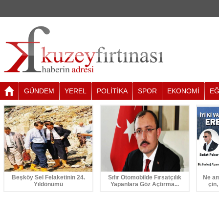
GÜNDEM
YEREL
POLİTİKA
SPOR
EKONOMİ
EĞ
Beşköy Sel Felaketinin 24.
Sıfır Otomobilde Fırsatçılık
Ne am
Yıldönümü
Yapanlara Göz Açtırma...
çin,