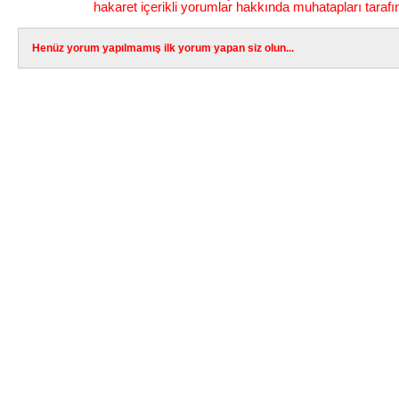
hakaret içerikli yorumlar hakkında muhatapları tarafı
Henüz yorum yapılmamış ilk yorum yapan siz olun...