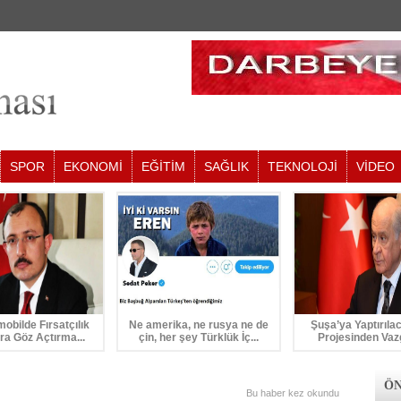
SPOR
EKONOMİ
EĞİTİM
SAĞLIK
TEKNOLOJİ
VİDEO
mobilde Fırsatçılık
Ne amerika, ne rusya ne de
Şuşa’ya Yaptırıla
ra Göz Açtırma...
çin, her şey Türklük İç...
Projesinden Vaz
ÖN
Bu haber
kez okundu