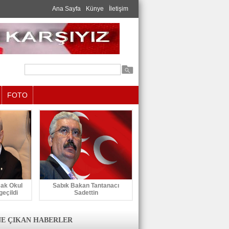
Ana Sayfa
Künye
İletişim
FOTO
cak Okul
Sabık Bakan Tantanacı
geçildi
Sadettin
E ÇIKAN HABERLER