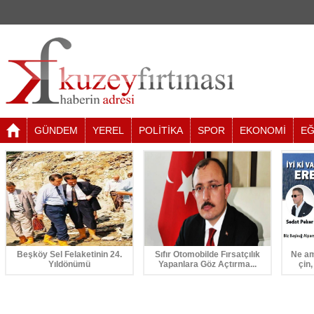
GÜNDEM
YEREL
POLİTİKA
SPOR
EKONOMİ
EĞ
Beşköy Sel Felaketinin 24.
Sıfır Otomobilde Fırsatçılık
Ne am
Yıldönümü
Yapanlara Göz Açtırma...
çin,