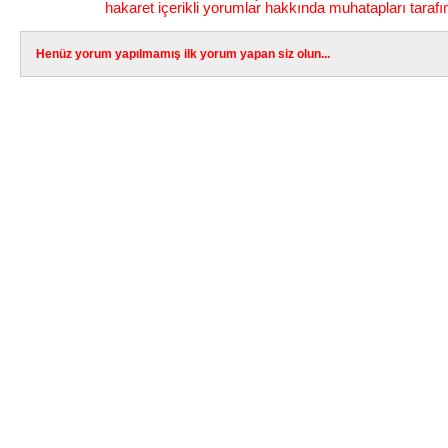
hakaret içerikli yorumlar hakkında muhatapları tarafı
Henüz yorum yapılmamış ilk yorum yapan siz olun...