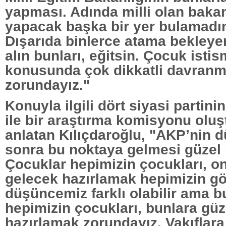
yapması. Adında milli olan bakanl
yapacak başka bir yer bulamadı
Dışarıda binlerce atama bekleye
alın bunları, eğitsin. Çocuk istis
konusunda çok dikkatli davran
zorundayız."
Konuyla ilgili dört siyasi partini
ile bir araştırma komisyonu oluş
anlatan Kılıçdaroğlu, "AKP’nin d
sonra bu noktaya gelmesi güzel b
Çocuklar hepimizin çocukları, on
gelecek hazırlamak hepimizin gö
düşüncemiz farklı olabilir ama b
hepimizin çocukları, bunlara güz
hazırlamak zorundayız. Vakıflara