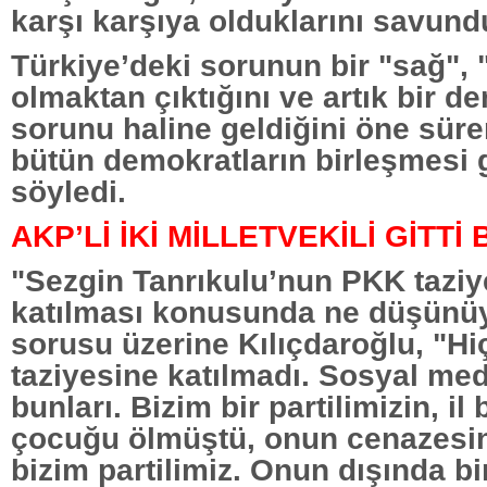
karşı karşıya olduklarını savund
Türkiye’deki sorunun bir "sağ", 
olmaktan çıktığını ve artık bir d
sorunu haline geldiğini öne süre
bütün demokratların birleşmesi g
söyledi.
AKP’Lİ İKİ MİLLETVEKİLİ GİTTİ
"Sezgin Tanrıkulu’nun PKK taziy
katılması konusunda ne düşünü
sorusu üzerine Kılıçdaroğlu, "H
taziyesine katılmadı. Sosyal me
bunları. Bizim bir partilimizin, i
çocuğu ölmüştü, onun cenazesin
bizim partilimiz. Onun dışında b