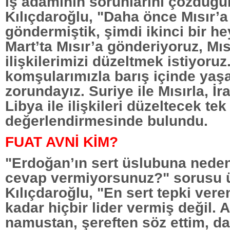
iş adamının sorunlarını çözdüğü
Kılıçdaroğlu, "Daha önce Mısır’a
göndermiştik, şimdi ikinci bir he
Mart’ta Mısır’a gönderiyoruz, Mıs
ilişkilerimizi düzeltmek istiyoruz
komşularımızla barış içinde ya
zorundayız. Suriye ile Mısırla, İran
Libya ile ilişkileri düzeltecek tek 
değerlendirmesinde bulundu.
FUAT AVNİ KİM?
"Erdoğan’ın sert üslubuna neden
cevap vermiyorsunuz?" sorusu 
Kılıçdaroğlu, "En sert tepki ver
kadar hiçbir lider vermiş değil. 
namustan, şereften söz ettim, d