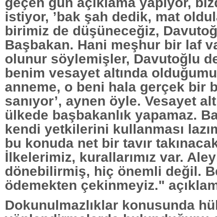
geçen gün açıklama yapıyor, bi
istiyor, ’bak şah dedik, mat oldul
birimiz de düşüneceğiz, Davutoğ
Başbakan. Hani meşhur bir laf va
olunur söylemişler, Davutoğlu de
benim vesayet altında olduğum
anneme, o beni hala gerçek bir
sanıyor’, aynen öyle. Vesayet alt
ülkede başbakanlık yapamaz. Ba
kendi yetkilerini kullanması laz
bu konuda net bir tavır takınacak
İlkelerimiz, kurallarımız var. Ale
dönebilirmiş, hiç önemli değil. B
ödemekten çekinmeyiz." açıklama
Dokunulmazlıklar konusunda hü