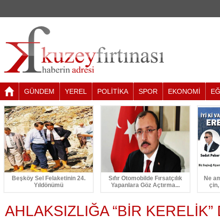
GÜNDEM
YEREL
POLİTİKA
SPOR
EKONOMİ
EĞ
Beşköy Sel Felaketinin 24.
Sıfır Otomobilde Fırsatçılık
Ne am
Yıldönümü
Yapanlara Göz Açtırma...
çin,
AHLAKSIZLIĞA “BİR KERELİK” 