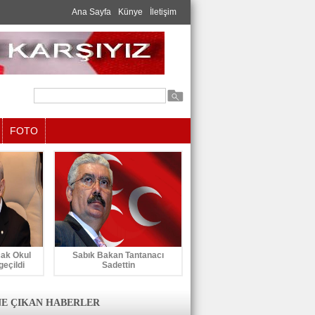
Ana Sayfa
Künye
İletişim
FOTO
cak Okul
Sabık Bakan Tantanacı
geçildi
Sadettin
E ÇIKAN HABERLER