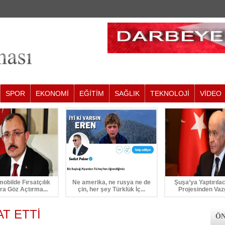
SPOR
EKONOMİ
EĞİTİM
SAĞLIK
TEKNOLOJİ
VİDEO
mobilde Fırsatçılık
Ne amerika, ne rusya ne de
Şuşa’ya Yaptırıla
ra Göz Açtırma...
çin, her şey Türklük İç...
Projesinden Vaz
T ETTİ
ÖN