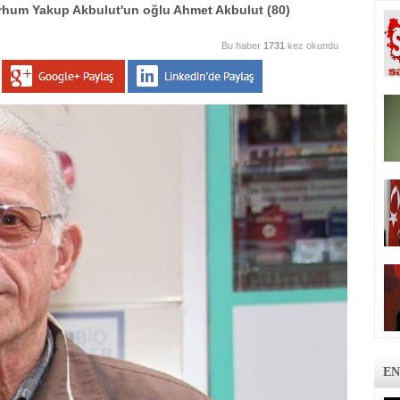
rhum Yakup Akbulut'un oğlu Ahmet Akbulut (80)
.
Bu haber
1731
kez okundu
EN