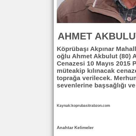
AHMET AKBULUT
Köprübaşı Akpınar Mahal
oğlu Ahmet Akbulut (80) A
Cenazesi 10 Mayıs 2015 
müteakip kılınacak cenaz
toprağa verilecek. Merhuma
sevenlerine başsağlığı ve 
Kaynak:koprubasitrabzon.com
Anahtar Kelimeler