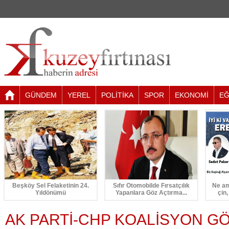
GÜNDEM
YEREL
POLİTİKA
SPOR
EKONOMİ
EĞ
Beşköy Sel Felaketinin 24.
Sıfır Otomobilde Fırsatçılık
Ne am
Yıldönümü
Yapanlara Göz Açtırma...
çin,
AK PARTİ-CHP KOALİSYON G