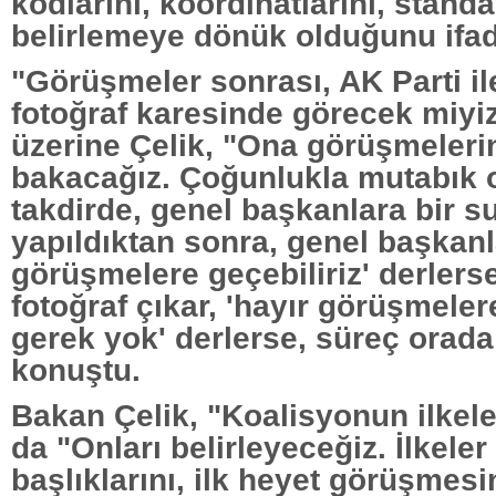
kodlarını, koordinatlarını, standar
belirlemeye dönük olduğunu ifade
"Görüşmeler sonrası, AK Parti il
fotoğraf karesinde görecek miyi
üzerine Çelik, "Ona görüşmeler
bakacağız. Çoğunlukla mutabık
takdirde, genel başkanlara bir 
yapıldıktan sonra, genel başkanla
görüşmelere geçebiliriz' derlerse
fotoğraf çıkar, 'hayır görüşmel
gerek yok' derlerse, süreç orada 
konuştu.
Bakan Çelik, "Koalisyonun ilkel
da "Onları belirleyeceğiz. İlkele
başlıklarını, ilk heyet görüşmes