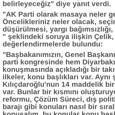
belirleyeceğiz" diye yanıt verdi.
"AK Parti olarak masaya neler g
Öncelikleriniz neler olacak, seçi
düşürülmesi, yargı bağımsızlığı
" şeklindeki soruya ilişkin Çelik,
değerlendirmelerde bulundu:
"Başbakanımızın, Genel Başkan
parti kongresinde hem Diyarbakı
konuşmasında açıkladığı bir takı
ilkeler, konu başlıkları var. Aynı
Kılıçdaroğlu'nun 14 maddelik bi
var. Bunlar bir kısmını oluşturuyo
reformu, Çözüm Süreci, dış polit
barajı gibi konuları nasıl bir sır
konuşalım, bu konular konu başl