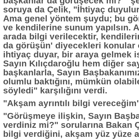
başkanlar da görüşecek mi?" şe
soruya da Çelik, "İhtiyaç duyulu
Ama genel yöntem şuydu; bu gör
ve kendilerine sunum yapılsın. A
arada bilgi verilecektir, kendiler
da görüşün' diyecekleri konular 
ihtiyaç duyar, bir araya gelmek 
Sayın Kılıçdaroğlu hem diğer sa
başkanlarla, Sayın Başbakanımız
olumlu baktığını, mümkün olabil
söyledi" karşılığını verdi.
"Akşam ayrıntılı bilgi vereceğim
"Görüşmeye ilişkin, Sayın Başba
verdiniz mi?" sorularına Bakan Çe
bilgi verdiğini, akşam yüz yüze ay