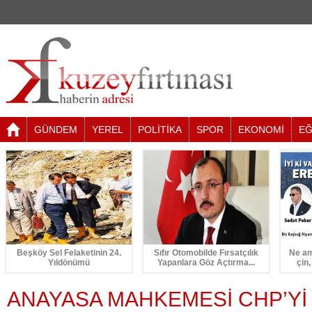
GÜNDEM
YEREL
POLİTİKA
SPOR
EKONOMİ
EĞ
Beşköy Sel Felaketinin 24.
Sıfır Otomobilde Fırsatçılık
Ne am
Yıldönümü
Yapanlara Göz Açtırma...
çin,
ANAYASA MAHKEMESİ CHP’Yİ