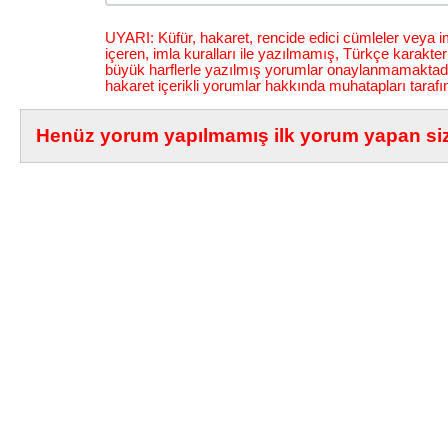
UYARI: Küfür, hakaret, rencide edici cümleler veya im
içeren, imla kuralları ile yazılmamış, Türkçe karakt
büyük harflerle yazılmış yorumlar onaylanmamaktadı
hakaret içerikli yorumlar hakkında muhatapları tarafı
Henüz yorum yapılmamış ilk yorum yapan siz 