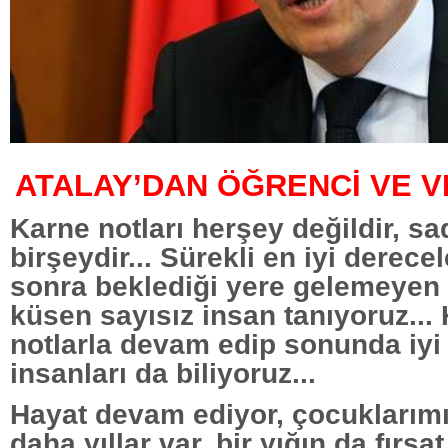
ATALAY’DAN ÖĞRENCİ VE V
Karne notları herşey değildir, s
birşeydir... Sürekli en iyi derecel
sonra beklediği yere gelemeyen
küsen sayısız insan tanıyoruz... 
notlarla devam edip sonunda iyi
insanları da biliyoruz...
Hayat devam ediyor, çocuklarım
daha yıllar var, bir yığın da fırsa