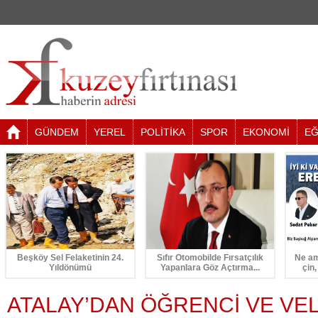
GÜNDEM
YEREL
POLİTİKA
SPOR
EKONOMİ
EĞ
Beşköy Sel Felaketinin 24.
Sıfır Otomobilde Fırsatçılık
Ne am
Yıldönümü
Yapanlara Göz Açtırma...
çin,
ATALAY’DAN ÖĞRENCİ VE VE