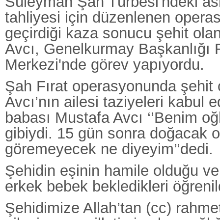
Süleyman Şah Türbesi'ndeki ask
tahliyesi için düzenlenen opera
geçirdiği kaza sonucu şehit ol
Avcı, Genelkurmay Başkanlığı 
Merkezi'nde görev yapıyordu.
Şah Fırat operasyonunda şehit o
Avcı’nın ailesi taziyeleri kabul e
babası Mustafa Avcı ‘’Benim oğ
gibiydi. 15 gün sonra doğacak 
göremeyecek ne diyeyim’’dedi.
Şehidin eşinin hamile olduğu v
erkek bebek bekledikleri öğrenil
Şehidimize Allah’tan (cc) rahmet