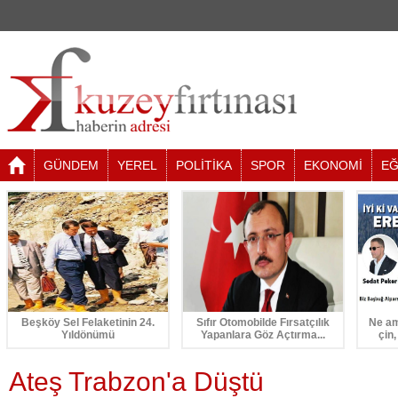
GÜNDEM
YEREL
POLİTİKA
SPOR
EKONOMİ
EĞ
Beşköy Sel Felaketinin 24.
Sıfır Otomobilde Fırsatçılık
Ne am
Yıldönümü
Yapanlara Göz Açtırma...
çin,
Ateş Trabzon'a Düştü