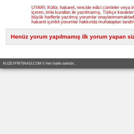
UYARI: Küfür, hakaret, rencide edici cümleler veya im
içeren, imla kuralları ile yazılmamış, Türkçe karakt
büyük harflerle yazılmış yorumlar onaylanmamaktadı
hakaret içerikli yorumlar hakkında muhatapları tarafı
Henüz yorum yapılmamış ilk yorum yapan siz 
KUZEYFIRTINASI.COM © Her hakkı saklıdır...