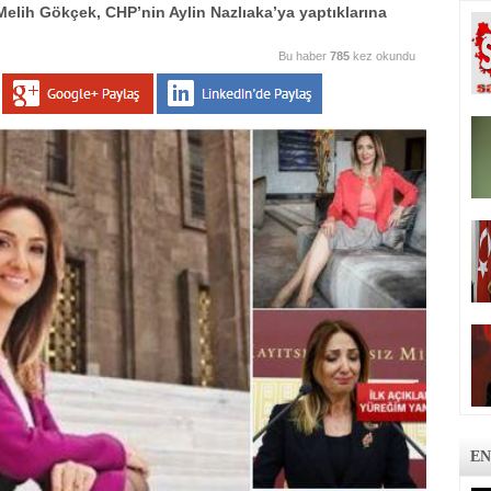
elih Gökçek, CHP’nin Aylin Nazlıaka’ya yaptıklarına
Bu haber
785
kez okundu
EN