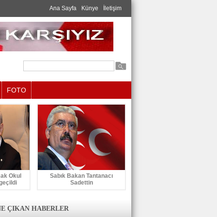
Ana Sayfa
Künye
İletişim
FOTO
cak Okul
Sabık Bakan Tantanacı
geçildi
Sadettin
E ÇIKAN HABERLER