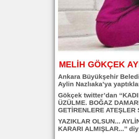
MELİH GÖKÇEK AYL
Ankara Büyükşehir Beled
Aylin Nazlıaka’ya yaptıklar
Gökçek twitter’dan ‘‘KA
ÜZÜLME. BOĞAZ DAMARLA
GETİRENLERE ATEŞLER S
YAZIKLAR OLSUN... AYL
KARARI ALMIŞLAR...’’ diy