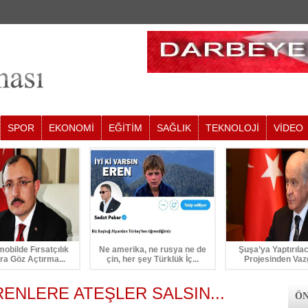
SPOR
EKONOMİ
EĞİTİM
SAĞLIK
TEKNOLOJİ
VİDEO
mobilde Fırsatçılık
Ne amerika, ne rusya ne de
Şuşa’ya Yaptırıla
ra Göz Açtırma...
çin, her şey Türklük İç...
Projesinden Vaz
İRENLERE ATEŞLER SALSIN...
ÖN