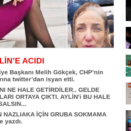
İN’E ACIDI
iye Başkanı Melih Gökçek, CHP’nin
ına twitter’dan isyan etti.
DINI NE HALE GETİRDİLER.. GELDE
RI ORTAYA ÇIKTI. AYLİN'i BU HALE
ALSIN...
İN NAZLIAKA İÇİN GRUBA SOKMAMA
e yazdı.