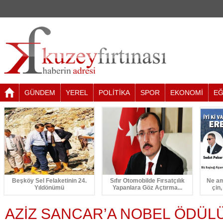
GÜNDEM
YEREL
POLİTİKA
SPOR
EKONOMİ
EĞ
Beşköy Sel Felaketinin 24.
Sıfır Otomobilde Fırsatçılık
Ne am
Yıldönümü
Yapanlara Göz Açtırma...
çin,
AZİZ SANCAR’A NOBEL ÖDÜL