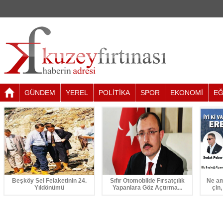
GÜNDEM
YEREL
POLİTİKA
SPOR
EKONOMİ
EĞ
Beşköy Sel Felaketinin 24.
Sıfır Otomobilde Fırsatçılık
Ne am
Yıldönümü
Yapanlara Göz Açtırma...
çin,