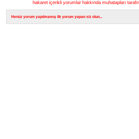
hakaret içerikli yorumlar hakkında muhatapları tarafı
Henüz yorum yapılmamış ilk yorum yapan siz olun...